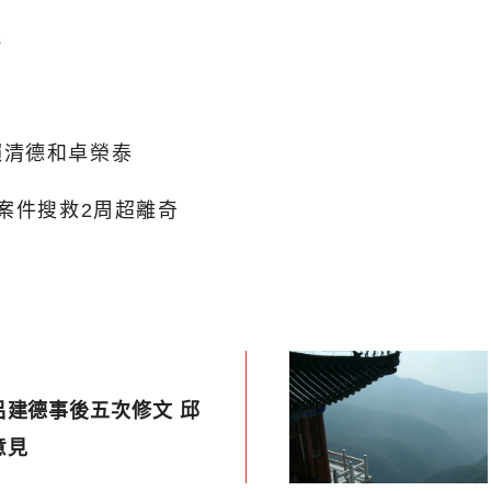
s
賴清德和卓榮泰
案件搜救2周超離奇
呂建德事後五次修文 邱
意見