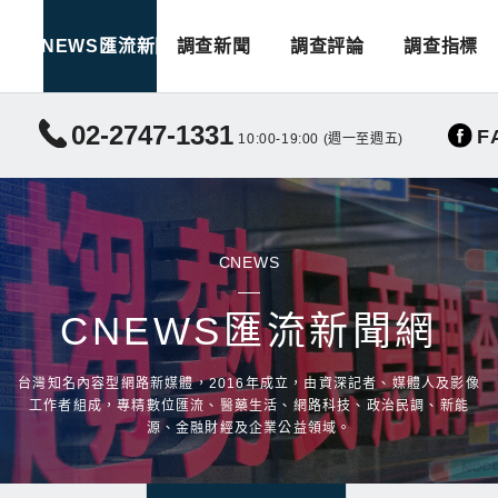
CNEWS匯流新聞
調查新聞
調查評論
調查指標
02-2747-1331
F
10:00-19:00 (週一至週五)
CNEWS
CNEWS匯流新聞網
台灣知名內容型網路新媒體，2016年成立，由資深記者、媒體人及影像
工作者組成，專精數位匯流、醫藥生活、網路科技、政治民調、新能
源、金融財經及企業公益領域。