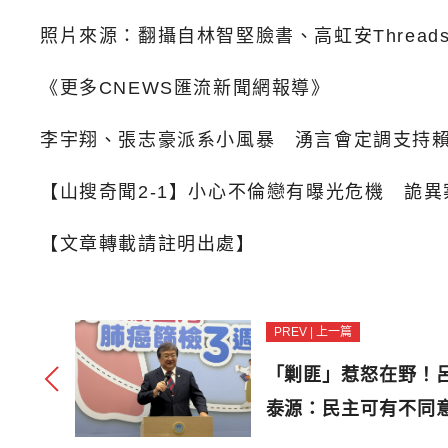
照片來源：翻攝自林智堅臉書、高虹安Thread
《更多CNEWS匯流新聞網報導》
李宇翔、張志豪派系小風暴 湧言會定調支持
【山搜奇聞2-1】小心不倫戀有曝光危機 詭異
【文章轉載請註明出處】
PREV | 上一篇
「剿匪」惹怒在野！
泰源：民主可有不同