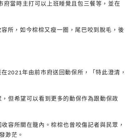
，市府當時主打可以上班睡覺且包三餐等，並在
回收容所，如今棕棕又瘦一圈，尾巴咬到脫毛，後
是在2021年由前市府送回動保所，「特此澄清，
求，但希望可以看到更多的動保作為跟動保政
回收容所關在籠內。棕棕也曾咬傷記者與民眾，
越發渺茫。