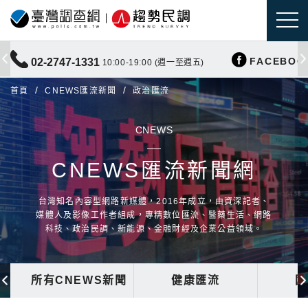
FACEBOO
02-2747-1331
10:00-19:00 (週一至週五)
首頁
CNEWS匯流新聞
政治匯流
CNEWS
CNEWS匯流新聞網
台灣知名內容型網路新媒體，2016年成立，由資深記者、
媒體人及影像工作者組成，專精數位匯流、醫藥生活、網路
科技、政治民調、新能源、金融財經及企業公益領域。
所有CNEWS新聞
健康匯流
國