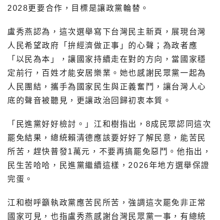
2028更要合作，目標是讓政黨輪替。
盧秀燕認為，這次選舉寫下台灣民主新頁，展現台灣
人民希望政府「拚經濟做正事」的心聲；為政者應
「以民為本」，讓國家持續走在對的方向，當國家穩
定前行，百姓才能安居樂業。她也感謝民眾黨一起為
人民團結，攜手為國家民生與正義奮鬥，讓台灣人心
底的聲音被聽見，更讓政治回歸初衷本質。
「民進黨好好檢討。」江和樹指出，8成民眾認同這次
罷免結果，總統賴清德應該要好好了解民意，能苦民
所苦，趕快普發1萬元，不要再搞罷免惡鬥。他指出，
民生苦哈哈，民進黨繼續這樣，2026年地方選舉保證
完蛋。
江和樹呼籲執政黨應苦民所苦，強調這次罷免非正常
國家可見，也指盧秀燕感謝台灣民眾黨一事，有總統