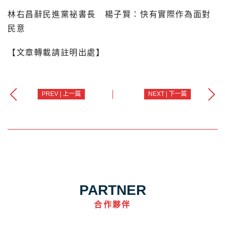
林右昌辭民進黨祕書長 楊子賢：快有實際作為面對
民意
【文章轉載請註明出處】
PREV | 上一篇
NEXT | 下一篇
PARTNER
合作夥伴