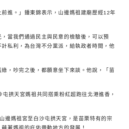
前進。」鍾東錦表示，山邊媽祖建廟歷經12年
。
光，當我們通過民主與民意的檢驗後，可以預
不計私利，為台灣不分黨派，給執政者時間，他
藍綠，吵完之後，都願意坐下來談。他說，「苗
沙屯拱天宮媽祖共同搭乘粉紅超跑往北港進香，
從山邊媽祖宮至白沙屯拱天宮，是苗栗特有的宗
，藉著媽祖的庇佑帶動地方的發展！