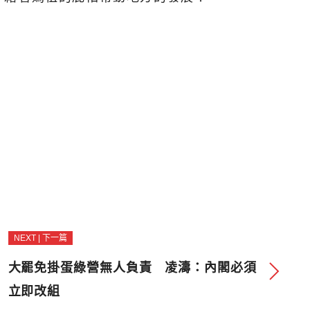
NEXT | 下一篇
大罷免掛蛋綠營無人負責 凌濤：內閣必須
立即改組