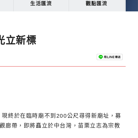
生活匯流
觀點匯流
光立新標
現終於在臨時廟不到200公尺尋得新廟址，募
景觀廊帶，即將矗立於中台灣，苗栗立志為宗教