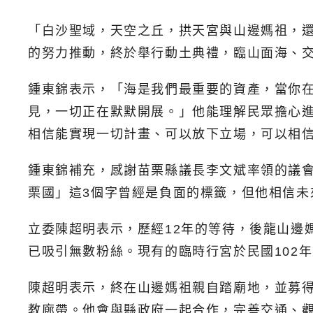
「白沙聖域，天空之丘，拱天宮與山邊媽祖，還
的努力推動，終於舉行動土典禮，臨山面海、
鍾東錦表示，「海是我們最重要的資產，當你
見，一切正在默默開展。」他能理解民眾擔心
相信能實現一切計畫、可以放下立場，可以相
鍾東錦補充，感謝苗栗縣議長李文斌率領的議
栗國」這3個字曾經是負面的標籤，但他相信未
立委陳超明表示，歷經12年的等待，後龍山邊
已吸引無數粉絲。現有的臨時行宮於民國102
陳超明表示，終在山邊媽祖親自踏廟地，並募
教廊帶。他會與縣政府一起合作，完善交通、