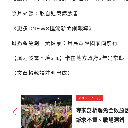
照片來源：取自鍾東錦臉書
《更多CNEWS匯流新聞網報導》
挺過罷免潮 黃健豪：用民意讓國家向前行
【風力發電困境3-1】卡在地方政府3年是常
【文章轉載請註明出處】
PREV | 上一篇
專家剖析罷免全敗原
訴求不靈、戰場選錯