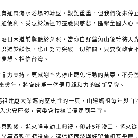
有通霄海水浴場的轉型，艱難重重，但我們從未停止
交通便利、受惠於媽祖的靈驗與慈悲，匯聚全國人心
在落日大道前驚艷於夕照，當你自好望角山後等待天
進度過於緩慢，也正努力突破一切難關，只要從政者
信夢想、相信台灣。
會鼎力支持，更感謝率先停止罷免行動的苗栗，不分
來幾年，將會成爲一個最具親和力的嶄新品牌。
媽祖建廟大業邁向歷史性的一頁，山邊媽祖每年與白
年入火安座後，管委會積極籌備建廟事宜。
得善款後，迎來隆重動土典禮，預計5年竣工，將來
觀光等各軟硬體設施，讓這條廊帶與好望角相互乎應