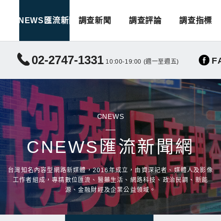
CNEWS匯流新聞
調查新聞
調查評論
調查指標
02-2747-1331
F
10:00-19:00 (週一至週五)
CNEWS
CNEWS匯流新聞網
台灣知名內容型網路新媒體，2016年成立，由資深記者、媒體人及影像
工作者組成，專精數位匯流、醫藥生活、網路科技、政治民調、新能
源、金融財經及企業公益領域。