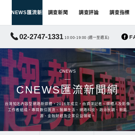
CNEWS匯流新聞
調查新聞
調查評論
調查指標
02-2747-1331
F
10:00-19:00 (週一至週五)
CNEWS
CNEWS匯流新聞網
台灣知名內容型網路新媒體，2016年成立，由資深記者、媒體人及影像
工作者組成，專精數位匯流、醫藥生活、網路科技、政治民調、新能
源、金融財經及企業公益領域。