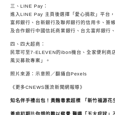
三、LINE Pay：
進入LINE Pay 主頁後選擇「愛心捐款」
富邦銀行、台新銀行及聯邦銀行的信用卡、簽帳金融
及合作銀行中國信託商業銀行、台北富邦銀行
四、四大超商：
民眾可至7-ELEVEN的ibon機台、全家便利商店
風災募款專案」。
照片來源：示意照／翻攝自Pexels
《更多CNEWS匯流新聞網報導》
知名伴手禮出包！黃麴毒素超標 「新竹福源花
黃疸初期比你想的難以察覺 醫曝「五大症狀」