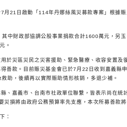
月21日啟動「114年丹娜絲風災募款專案」根據賑
，其中財政部協調公股事業捐款合計1600萬元，另
萬元。
數用於災區災民之災害援助、緊急醫療、收容安置及
善款。目前賑災基金會已於7月22日收到嘉義縣申請
緊急救助，後續再以實際賑助情形核銷，多退少補。
林縣、嘉義市、台南市社政單位聯繫，皆表示尚在統
主要災損將由政府公務預算率先支應，本次所募善款將
如下：