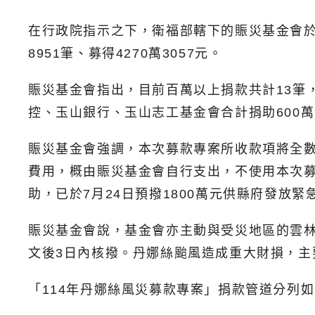
在行政院指示之下，衛福部轄下的賑災基金會於7
8951筆、募得4270萬3057元。
賑災基金會指出，目前百萬以上捐款共計13筆
控、玉山銀行、玉山志工基金會合計捐助600
賑災基金會強調，本次募款專案所收款項將全
費用，概由賑災基金會自行支出，不使用本次募得
助，已於7月24日預撥1800萬元供縣府發放
賑災基金會說，基金會亦主動與受災地區的雲
文後3日內核撥。丹娜絲颱風造成重大財損，
「114年丹娜絲風災募款專案」捐款管道分列