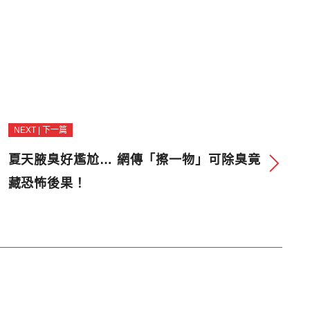
NEXT | 下一篇
夏天腋臭好尷尬… 網傳「擦一物」可除臭竟
藏恐怖後果！