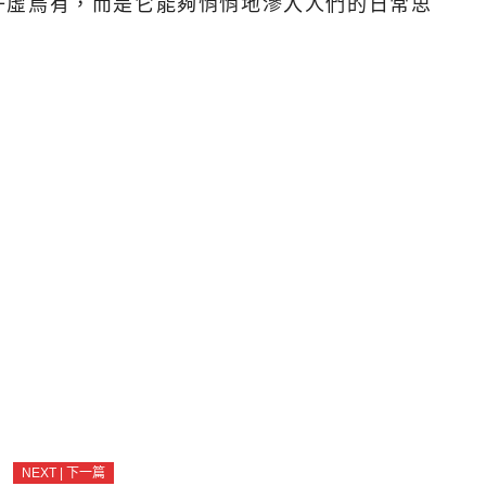
子虛烏有，而是它能夠悄悄地滲入人們的日常思
NEXT | 下一篇