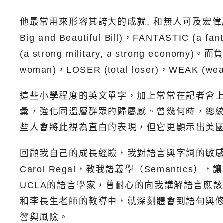
他最常用來形容其誇大的成就, 和無人可及宏偉感的形容詞包括了
Big and Beautiful Bill)，FANTASTIC (a f
(a strong military, a strong econom
woman)，LOSER (total loser)，WEAK (weak 
這些小學程度的英文單字，加上常常在記者會
彙，強化同溫層群眾的歸屬感。曾幾何時，總
些人會將此視為直白的表現，但它更顯示出美
回顧我自己的成長經驗，我對語言與字詞的敏感
Carol Regal，教我語義學（Semantic
UCLA的語言學家，曾耐心的向我講解語言應
和李長生老師的教導中，就深刻體會到語句與
響與風險。