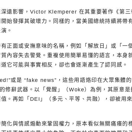
影響，Victor Klemperer 在其重要著作
刻開始發揮其破壞力。同樣的，當美國總統持續將帶
表演。
帶有正面或安撫意味的名稱，例如「解放日」或「一
實質內容失去警覺。重複使用簡單易懂的語言，本身
知道它可能與事實相反，卻也會逐漸產生了認同感。
fired!”或是 “fake news”，這些用語烙印在
擊性的修辭武器。以「覺醒」（Woke）為例，其原意
值。再如「DEI」（多元、平等、共融），卻被用
的簡化與情感煽動來鞏固權力，原本看似無關痛癢的