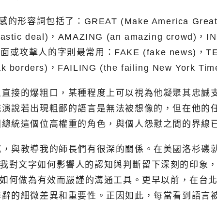
：GREAT (Make America Great Again)
antastic deal)，AMAZING (an amazing crowd)，
y)。而負面或攻擊人的字則最常用：FAKE (fake news)，TERRI
borders)，FAILING (the failing New York Ti
上直接的爆粗口，某種程度上可以視為他凝聚其忠誠
統演說若出現粗鄙的語言是無法被想像的，但在他的
國總統這個位高權重的角色，與個人怨懟之間的界線
，與教導我的師長們有很深的關係。在美國洛杉磯就
s），讓我對文字如何影響人的認知與判斷留下深刻的印象，另一
該如何做為有效而嚴謹的溝通工具。更早以前，在台
修辭的細微差異和重要性。正因如此，每當看到語言