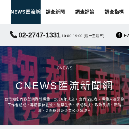
CNEWS匯流新聞
調查新聞
調查評論
調查指標
02-2747-1331
F
10:00-19:00 (週一至週五)
CNEWS
CNEWS匯流新聞網
台灣知名內容型網路新媒體，2016年成立，由資深記者、媒體人及影像
工作者組成，專精數位匯流、醫藥生活、網路科技、政治民調、新能
源、金融財經及企業公益領域。