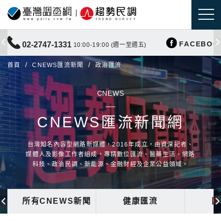
FACEBOO
02-2747-1331
10:00-19:00 (週一至週五)
首頁
CNEWS匯流新聞
政治匯流
CNEWS
CNEWS匯流新聞網
台灣知名內容型網路新媒體，2016年成立，由資深記者、
媒體人及影像工作者組成，專精數位匯流、醫藥生活、網路
科技、政治民調、新能源、金融財經及企業公益領域。
所有CNEWS新聞
健康匯流
國