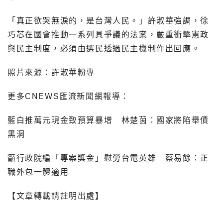
「真正欲哭無淚的，是台灣人民。」許淑華強調，徐
巧芯在國會推動一系列具爭議的法案，嚴重衝擊憲政
與民主制度，必須由選民透過民主機制作出回應。
照片來源：許淑華粉專
更多CNEWS匯流新聞網報導：
藍白推萬元現金致預算暴增 林楚茵：國家將陷舉債
黑洞
籲行政院編「專案獎金」慰勞台電英雄 蔡易餘：正
職外包一體適用
【文章轉載請註明出處】