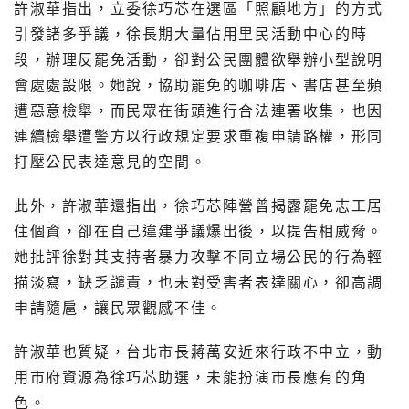
許淑華指出，立委徐巧芯在選區「照顧地方」的方式
引發諸多爭議，徐長期大量佔用里民活動中心的時
段，辦理反罷免活動，卻對公民團體欲舉辦小型說明
會處處設限。她說，協助罷免的咖啡店、書店甚至頻
遭惡意檢舉，而民眾在街頭進行合法連署收集，也因
連續檢舉遭警方以行政規定要求重複申請路權，形同
打壓公民表達意見的空間。
此外，許淑華還指出，徐巧芯陣營曾揭露罷免志工居
住個資，卻在自己違建爭議爆出後，以提告相威脅。
她批評徐對其支持者暴力攻擊不同立場公民的行為輕
描淡寫，缺乏譴責，也未對受害者表達關心，卻高調
申請隨扈，讓民眾觀感不佳。
許淑華也質疑，台北市長蔣萬安近來行政不中立，動
用市府資源為徐巧芯助選，未能扮演市長應有的角
色。