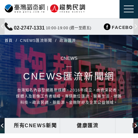
FACEBOO
02-2747-1331
10:00-19:00 (週一至週五)
首頁
CNEWS匯流新聞
政治匯流
CNEWS
CNEWS匯流新聞網
台灣知名內容型網路新媒體，2016年成立，由資深記者、
媒體人及影像工作者組成，專精數位匯流、醫藥生活、網路
科技、政治民調、新能源、金融財經及企業公益領域。
所有CNEWS新聞
健康匯流
國