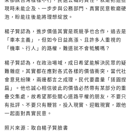
來卻說台灣樣樣不行，民選公職的責任，就是把這些
現時未能企及、一步步與公務部門、真實民意軟磨硬
泡，盼能往後能將理想綻放。
楊子賢認為，進步價值其實是既競爭也合作，過去是
「車本主義」，但如今日益高漲、且許多人重視的
「機車、行人」的路權，難道就不會牴觸嗎？
楊子賢認為，在政治場域，成日希望能解決民眾的疑
難雜症，其實都在應對各式各樣的價值衝突，當代社
會意見紛陳，兩邊都言之成理，民代要盡量「搓圓捏
扁」。他也誠心相信彼此的價值必然帶有某部分的重
疊交集處，故希望那些關心道路平權的朋友，不要只
有批評、不要只有鞭笞，投入現實、迎戰現實，跟他
一起面對真實民意。
照片來源：取自楊子賢臉書