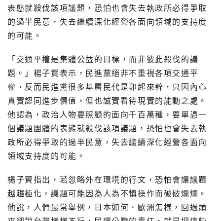
表態就殺伐該項議題，恐怕也會失去執政所必得爭取
的過半民意，失去繼續深化經營各面向領域的支持度
的可能。
「交通平權是集體公益的目標，而非彼此殺伐的議
題。」楊子賢表示，民進黨絕非不重視各項交通平
權，反而民進黨很多基層民代是卯起來幹，只因內心
真實認同進步價值，但也誠實看待現實的能動之處。
他認為，政治人物要照顧的面向千百萬種，要單憑一
個議題團體的表態就殺伐該項議題，恐怕也會失去執
政所必得爭取的過半民意，失去繼續深化經營各面向
領域支持度的可能。
楊子賢指出，若忽略外在環境的行文，恐怕會讓議題
越趨極化，議題可能因為人為不慎操作而破破爛爛。
他說，人們最常舉例，日本如何、歐洲怎樣，回過頭