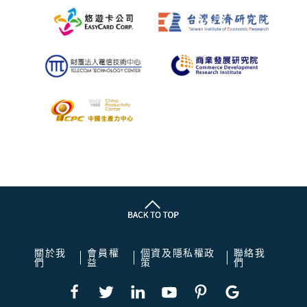
關於我
會員權
個資及隱私權政
聯絡我
們
益
策
們