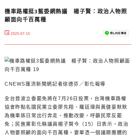
機車路權挺3藍委網熱議 楊子賢：政治人物照
顧面向千百萬種
2025-07-15
CNEWS匯流新聞網記者徐德芬／彰化報導
全台首波立委罷免將在7月26日投票，台灣機車路權
協會昨點名國民黨立委廖先翔、羅廷瑋與黃健豪默默
為機車族日常出行奔走、推動改變，呼籲民眾反罷
免；民進黨彰化縣議員楊子賢今（15）日表示，政治
人物要照顧的面向千百萬種，要單憑一個議題團體的