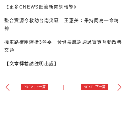
《更多CNEWS匯流新聞網報導》
整合資源今救助台南災區 王惠美：秉持同島一命精
神
機車路權團體挺3藍委 黃健豪感謝透過實質互動改善
交通
【文章轉載請註明出處】
PREV | 上一篇
NEXT | 下一篇