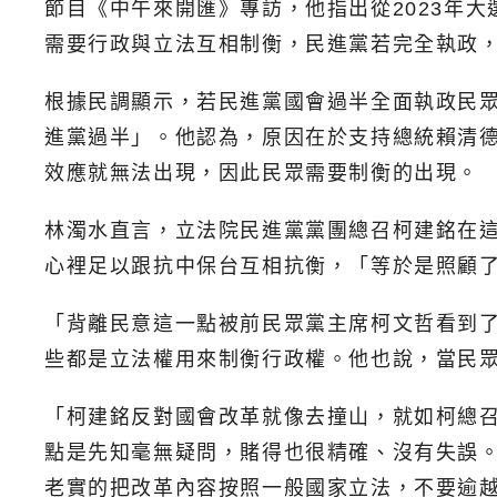
節目《中午來開匯》專訪，他指出從2023年
需要行政與立法互相制衡，民進黨若完全執政
根據民調顯示，若民進黨國會過半全面執政民眾
進黨過半」。他認為，原因在於支持總統賴清
效應就無法出現，因此民眾需要制衡的出現。
林濁水直言，立法院民進黨黨團總召柯建銘在
心裡足以跟抗中保台互相抗衡，「等於是照顧
「背離民意這一點被前民眾黨主席柯文哲看到了
些都是立法權用來制衡行政權。他也說，當民
「柯建銘反對國會改革就像去撞山，就如柯總
點是先知毫無疑問，賭得也很精確、沒有失誤
老實的把改革內容按照一般國家立法，不要逾