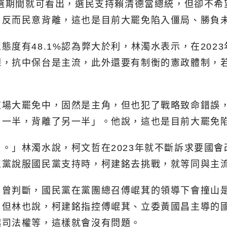
大選期間就可看出，選民支持賴清德當總統，但卻不
，反而民意背離，這也是目前大罷免陷入僵局、勝負
態度有48.1%認為弊大於利，林濁水表示，在202
德，抗中保台是主流，此外還要有制衡的憲政體制，
這場大罷免中，固然是主角，但也犯了戰略致命錯誤
了一半，背離了另一半」。他說，這也是目前大罷免
。」林濁水說，柯文哲在2023年就不斷訴求要國
眾黨說服國民黨支持時，柯建銘去挑戰，就等同與主
召曾判斷，國民黨在黨團總召傅崐萁的領導下會撞山
。但林也說，柯建銘指控傅崐萁、立委黃國昌主導的
越司法權等，這樣就會沒有問題。