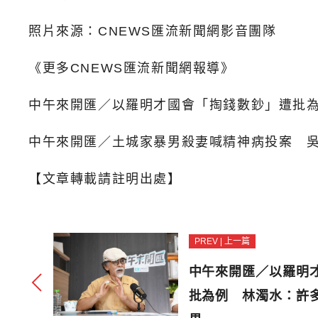
照片來源：CNEWS匯流新聞網影音團隊
《更多CNEWS匯流新聞網報導》
中午來開匯／以羅明才國會「掏錢數鈔」遭批
中午來開匯／土城家暴男殺妻喊精神病投案 
【文章轉載請註明出處】
PREV | 上一篇
中午來開匯／以羅明
批為例 林濁水：許