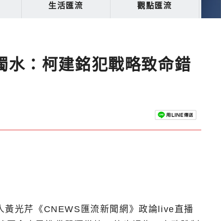
生活匯流
觀點匯流
濁水：柯建銘犯戰略致命錯
黃光芹《CNEWS匯流新聞網》政論live直播