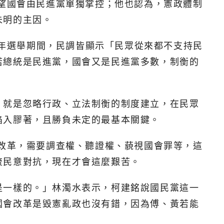
希望國會由民進黨單獨掌控；他也認為，憲政體制
未明的主因。
3年選舉期間，民調皆顯示「民眾從來都不支持民
若總統是民進黨，國會又是民進黨多數，制衡的
，就是忽略行政、立法制衡的制度建立，在民眾
陷入膠著，且勝負未定的最基本關鍵。
會改革，需要調查權、聽證權、藐視國會罪等，這
流民意對抗，現在才會這麼艱苦。
是一樣的。」林濁水表示，柯建銘說國民黨這一
國會改革是毀憲亂政也沒有錯，因為傅、黃若能