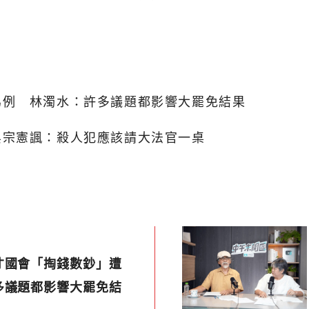
為例 林濁水：許多議題都影響大罷免結果
吳宗憲諷：殺人犯應該請大法官一桌
才國會「掏錢數鈔」遭
多議題都影響大罷免結