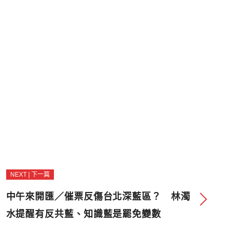
NEXT | 下一篇
中午來開匯／催票反傷台北深藍區？ 林濁
水提醒有反共藍、知識藍是罷免變數