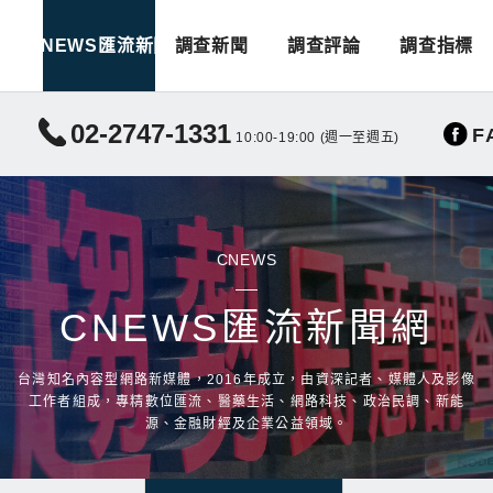
CNEWS匯流新聞
調查新聞
調查評論
調查指標
02-2747-1331
F
10:00-19:00 (週一至週五)
CNEWS
CNEWS匯流新聞網
台灣知名內容型網路新媒體，2016年成立，由資深記者、媒體人及影像
工作者組成，專精數位匯流、醫藥生活、網路科技、政治民調、新能
源、金融財經及企業公益領域。