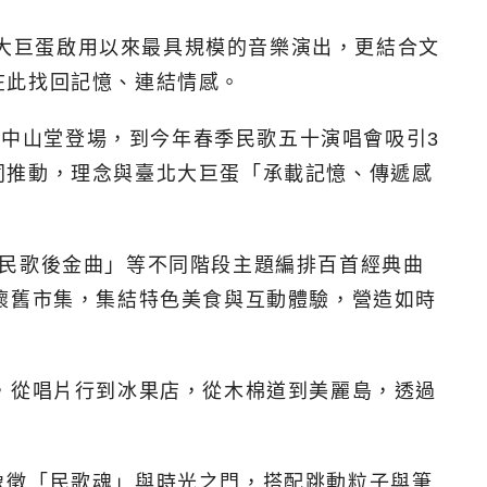
不僅是大巨蛋啟用以來最具規模的音樂演出，更結合文
在此找回記憶、連結情感。
在中山堂登場，到今年春季民歌五十演唱會吸引3
同推動，理念與臺北大巨蛋「承載記憶、傳遞感
「民歌後金曲」等不同階段主題編排百首經典曲
懷舊市集，集結特色美食與互動體驗，營造如時
，從唱片行到冰果店，從木棉道到美麗島，透過
象徵「民歌魂」與時光之門，搭配跳動粒子與筆