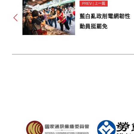
PREV | 上一篇
藍白亂政削電網韌性
動員挺罷免