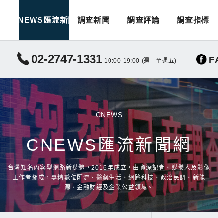
CNEWS匯流新聞
調查新聞
調查評論
調查指標
02-2747-1331
F
10:00-19:00 (週一至週五)
CNEWS
CNEWS匯流新聞網
台灣知名內容型網路新媒體，2016年成立，由資深記者、媒體人及影像
工作者組成，專精數位匯流、醫藥生活、網路科技、政治民調、新能
源、金融財經及企業公益領域。