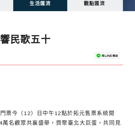
生活匯流
觀點匯流
唱響民歌五十
門票今（12）日中午12點於拓元售票系統開
召4萬名觀眾共襄盛舉，齊聚臺北大巨蛋，共同見