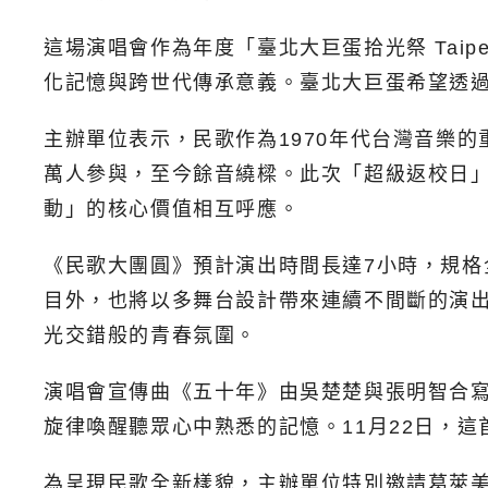
這場演唱會作為年度「臺北大巨蛋拾光祭 Taip
化記憶與跨世代傳承意義。臺北大巨蛋希望透
主辦單位表示，民歌作為1970年代台灣音樂的
萬人參與，至今餘音繞樑。此次「超級返校日
動」的核心價值相互呼應。
《民歌大團圓》預計演出時間長達7小時，規
目外，也將以多舞台設計帶來連續不間斷的演出
光交錯般的青春氛圍。
演唱會宣傳曲《五十年》由吳楚楚與張明智合寫
旋律喚醒聽眾心中熟悉的記憶。11月22日，這
為呈現民歌全新樣貌，主辦單位特別邀請葛萊