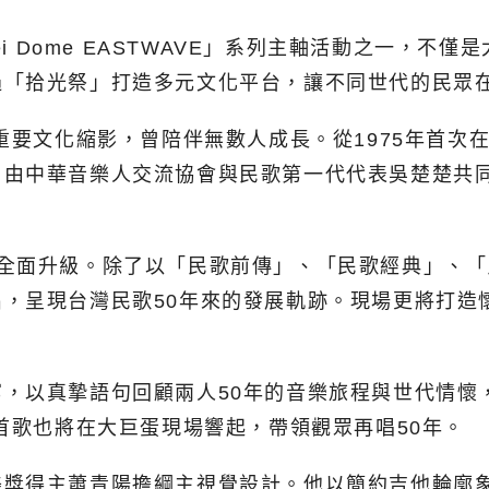
ei Dome EASTWAVE」系列主軸活動之一，
過「拾光祭」打造多元文化平台，讓不同世代的民眾
重要文化縮影，曾陪伴無數人成長。從1975年首次
」由中華音樂人交流協會與民歌第一代代表吳楚楚共
格全面升級。除了以「民歌前傳」、「民歌經典」、
，呈現台灣民歌50年來的發展軌跡。現場更將打造
，以真摯語句回顧兩人50年的音樂旅程與世代情懷
首歌也將在大巨蛋現場響起，帶領觀眾再唱50年。
美獎得主蕭青陽擔綱主視覺設計。他以簡約吉他輪廓