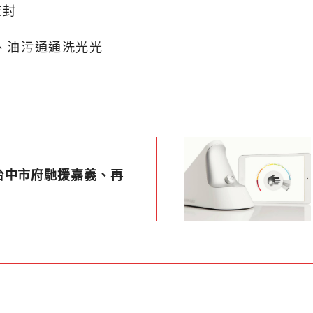
查封
味、油污通通洗光光
台中市府馳援嘉義、再