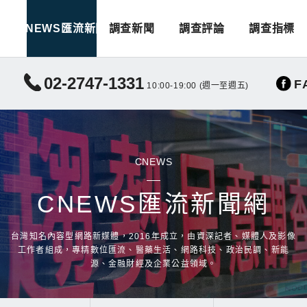
CNEWS匯流新聞
調查新聞
調查評論
調查指標
02-2747-1331
F
10:00-19:00 (週一至週五)
CNEWS
CNEWS匯流新聞網
台灣知名內容型網路新媒體，2016年成立，由資深記者、媒體人及影像
工作者組成，專精數位匯流、醫藥生活、網路科技、政治民調、新能
源、金融財經及企業公益領域。