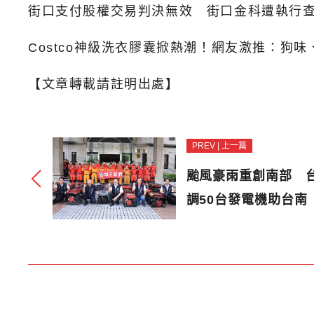
街口支付股權交易判決無效 街口金科遭執行
Costco神級洗衣膠囊掀熱潮！網友激推：狗
【文章轉載請註明出處】
PREV | 上一篇
颱風豪雨重創南部 
調50台發電機助台南