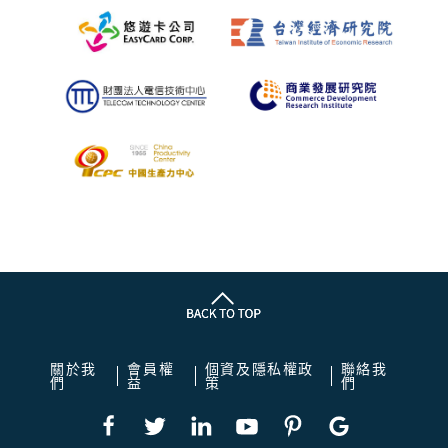
關於我
會員權
個資及隱私權政
聯絡我
們
益
策
們