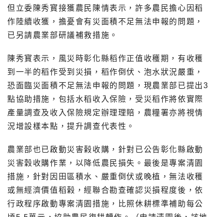
但立委陳秀寳接獲農民陳情表示，許多農民擔心因稻
作陸續收獲，擔憂會有災面積不足無法申報的問題，
已另請農業部研議補救措施。
陳秀寳表示，風災時彰化縣稻作正值收穫期，有收穫
到一半的稻作受到災損，稻作倒伏、泡水狀況嚴重，
恐面臨災面積不足無法申報的問題，現農業部已提出3
點協助措施，包括水稻收入保險，受災稻作將依實際
產量調查及收入保險規定辦理理賠，農糧署亦將視情
況增設樣本點，提升調查代表性。
農業部也已啟動災害榖收購，針對已公告彰化縣啟動
災害穀收購作業，以降低農民損失。最後是專案清園
措施，針對因田區積水、嚴重倒伏或晚植，無法收穫
或無經濟價值稻榖，經聯合勘查確認災損程度後，依
行政程序啟動專案清園措施，比照休耕標準補助每公