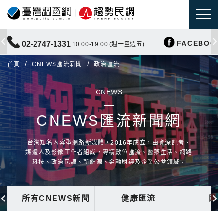
FACEBOO
02-2747-1331
10:00-19:00 (週一至週五)
首頁
CNEWS匯流新聞
政治匯流
CNEWS
CNEWS匯流新聞網
台灣知名內容型網路新媒體，2016年成立，由資深記者、
媒體人及影像工作者組成，專精數位匯流、醫藥生活、網路
科技、政治民調、新能源、金融財經及企業公益領域。
所有CNEWS新聞
健康匯流
國