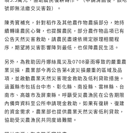
頃5.5萬元，協助農民復耕轉作。（申請清園後，該地
號即無法繳交災害穀）。
陳秀寳補充，針對稻作及其他農作物農損部分，她持
續轉達農民心聲，也提醒農民，部分農作物品項已有
公告天然災害救助，請農民盡速依規定辦理相關程
序，期望將災害影響降到最低，也保障農民生活。
另外，為救助因丹娜絲風災及0708豪雨導致的嚴重農
業災損，農業部今再公告第4波災損嚴重的區域及品
項，並啟動農業天然災害現金救助及低利貸款措施。
涵蓋縣市包括台中市、彰化縣、南投縣、雲林縣、台
南市、高雄市及屏東縣。呼籲受災農漁民在公告期限
內備齊資料至公所申請現金救助，如果有復耕、復建
的資金需求，農業部也提供農業天然災害低利貸款，
協助受災農漁民共同度過難關。