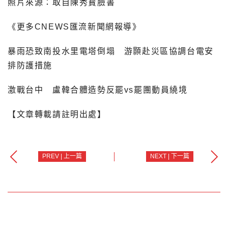
照片來源：取自陳秀寳臉書
《更多CNEWS匯流新聞網報導》
暴雨恐致南投水里電塔倒塌 游顥赴災區協調台電安
排防護措施
激戰台中 盧韓合體造勢反罷vs罷團動員繞境
【文章轉載請註明出處】
PREV | 上一篇
NEXT | 下一篇