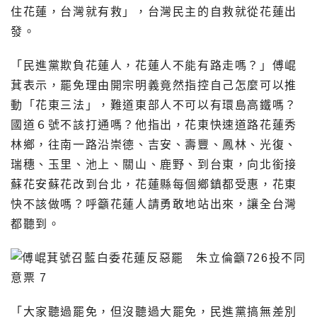
住花蓮，台灣就有救」，台灣民主的自救就從花蓮出
發。
「民進黨欺負花蓮人，花蓮人不能有路走嗎？」傅崐
萁表示，罷免理由開宗明義竟然指控自己怎麼可以推
動「花東三法」，難道東部人不可以有環島高鐵嗎？
國道６號不該打通嗎？他指出，花東快速道路花蓮秀
林鄉，往南一路沿崇德、吉安、壽豐、鳳林、光復、
瑞穗、玉里、池上、關山、鹿野、到台東，向北銜接
蘇花安蘇花改到台北，花蓮縣每個鄉鎮都受惠，花東
快不該做嗎？呼籲花蓮人請勇敢地站出來，讓全台灣
都聽到。
「大家聽過罷免，但沒聽過大罷免，民進黨搞無差別