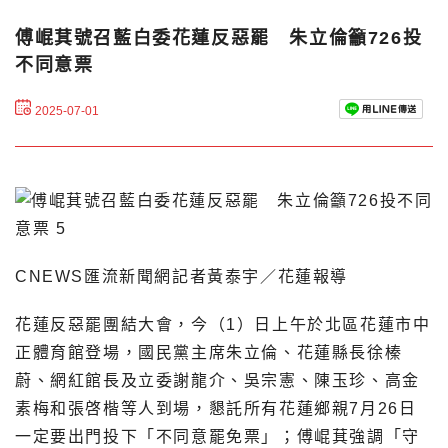
傅崐萁號召藍白委花蓮反惡罷 朱立倫籲726投
不同意票
2025-07-01
CNEWS匯流新聞網記者黃泰宇／花蓮報導
花蓮反惡罷團結大會，今（1）日上午於北區花蓮市中
正體育館登場，國民黨主席朱立倫、花蓮縣長徐榛
蔚、網紅館長及立委謝龍介、吳宗憲、陳玉珍、高金
素梅和張啓楷等人到場，懇託所有花蓮鄉親7月26日
一定要出門投下「不同意罷免票」；傅崐萁強調「守