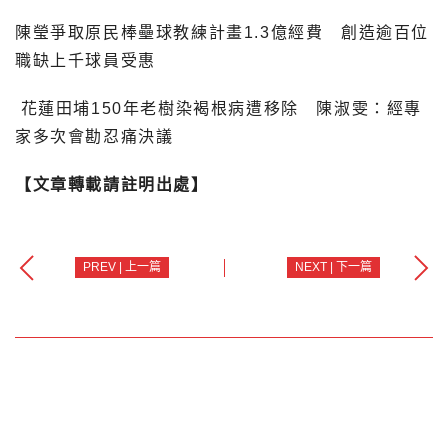
陳瑩爭取原民棒壘球教練計畫1.3億經費 創造逾百位
職缺上千球員受惠
花蓮田埔150年老樹染褐根病遭移除 陳淑雯：經專
家多次會勘忍痛決議
【文章轉載請註明出處】
PREV | 上一篇
NEXT | 下一篇