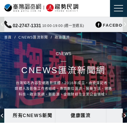
FACEBOO
02-2747-1331
10:00-19:00 (週一至週五)
首頁
CNEWS匯流新聞
政治匯流
CNEWS
CNEWS匯流新聞網
台灣知名內容型網路新媒體，2016年成立，由資深記者、
媒體人及影像工作者組成，專精數位匯流、醫藥生活、網路
科技、政治民調、新能源、金融財經及企業公益領域。
所有CNEWS新聞
健康匯流
國