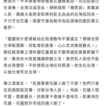
她表示，今早屏東地檢搜索花蓮縣黨部，司法迫害已
在身邊，台灣沈淪至此，總統還用「雜質說」來霸凌
人民，懇請大家把安和樂利民主自由的台灣找回來。
不只守住花蓮，還要守護各縣市為民謀福的國民黨立
委們。
「罷團有什麼資格站在街頭散布不實謠言？傅總召努
力爭取預算，持監督民進黨，心心念念開放觀光。」
網紅館長陳之漢呼籲花蓮朋友不要再被民進黨欺騙下
去，像他去大陸直播講肺腑之言，竟然有人說他不能
用台灣健保、不許使用台灣任何資源，他生在台灣，
以後也會死在台灣。
陳之漢直言，「民進黨替花蓮人做了什麼？他們只會
在街頭製造恐懼，分裂台灣人民。」他說，花蓮人很
可愛，需要觀光，民進黨千億幾千億地花，如果用在
花蓮，花蓮對外早就四通八達了。