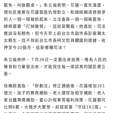
罷免，叫做翻桌。」朱立倫表明，花蓮一直充滿愛，
現在民進黨在花蓮製造仇恨對立，和總統賴清德競爭
的人一個一個被抓起來、立法委員一個一個被罷免，
總統還要「打掉雜質」，這就是獨裁。他直批，司法
應該沒有顏色，但今天早上前台北市副市長彭振聲太
太輕生，找不到前台北市長柯文哲具體圖利證據，收
押至今10個月，這是哪種司法？
朱立倫疾呼，７月26日一定要出來投票，唯有人民的
聲音和力量發出來，才能保住每一席認真的國民黨立
委。
徐榛蔚直指，「財劃法」修正通過後，花蓮增加161
億元，孩子的教育補助、老人健保及假牙補助、老人
家台鐵票價補助、愛心計程車等福利政策，花蓮都可
比照6都，大進步大繁榮，前提是要「守住161億」。