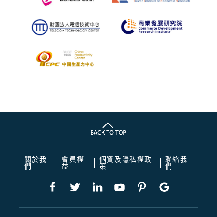
關於我
會員權
個資及隱私權政
聯絡我
們
益
策
們