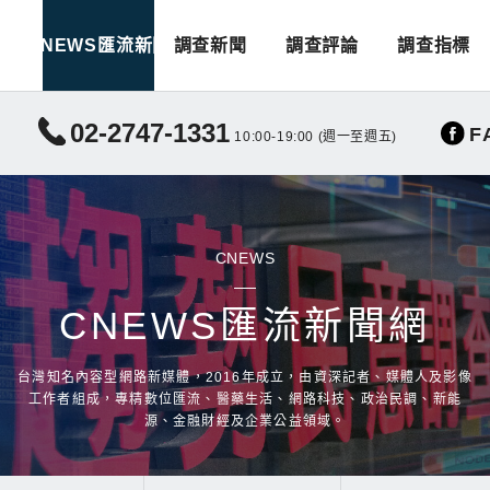
CNEWS匯流新聞
調查新聞
調查評論
調查指標
02-2747-1331
F
10:00-19:00 (週一至週五)
CNEWS
CNEWS匯流新聞網
台灣知名內容型網路新媒體，2016年成立，由資深記者、媒體人及影像
工作者組成，專精數位匯流、醫藥生活、網路科技、政治民調、新能
源、金融財經及企業公益領域。