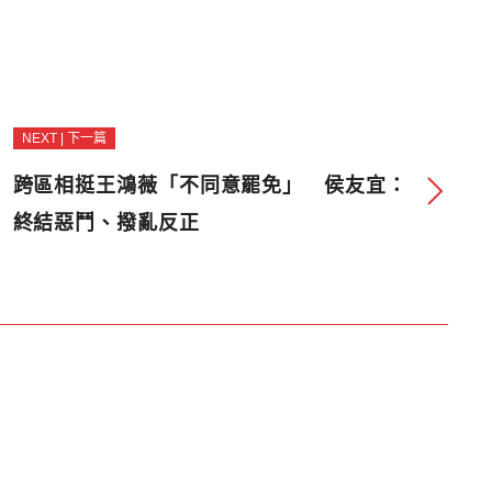
NEXT | 下一篇
跨區相挺王鴻薇「不同意罷免」 侯友宜：
終結惡鬥、撥亂反正