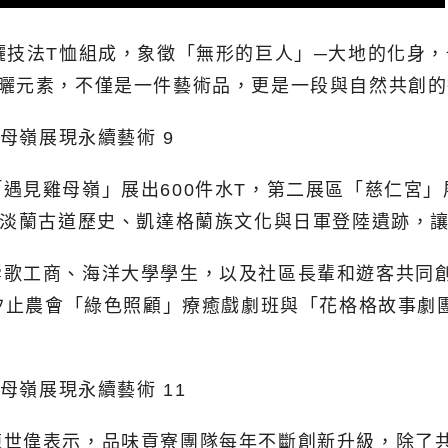
曬技法T恤組成，象徵「無形的巨人」─大地的化身
藍曬元素，不僅是一件藝術品，更是一段與自然共創的
遇見雞母嶺」展出600件水T，第二展區「慈仁宮」
合淡蘭古道歷史、凱達格蘭族文化與日軍登陸遺跡，
鶯歌工商、海洋大學學生，以及社區長輩和遊客共同
有汐止農會「綠色照顧」療癒戲劇班與「花格格故事
陳世偉表示，品味貢寮團隊每年不斷創新升級，除了