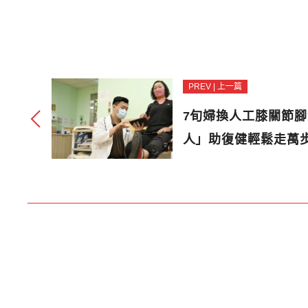
PREV | 上一篇
7旬婦換人工膝關節腳
人」助復健輕鬆走萬