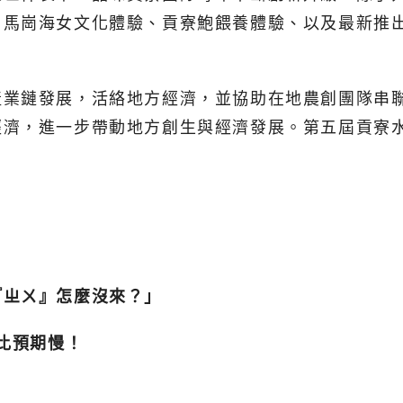
、馬崗海女文化體驗、貢寮鮑餵養體驗、以及最新推
產業鏈發展，活絡地方經濟，並協助在地農創團隊串
經濟，進一步帶動地方創生與經濟發展。第五屆貢寮
『ㄓㄨ』怎麼沒來？」
比預期慢！