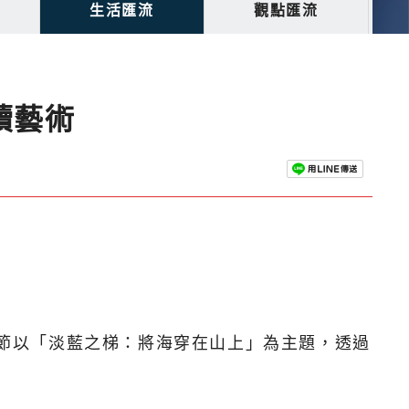
生活匯流
觀點匯流
續藝術
術節以「淡藍之梯：將海穿在山上」為主題，透過