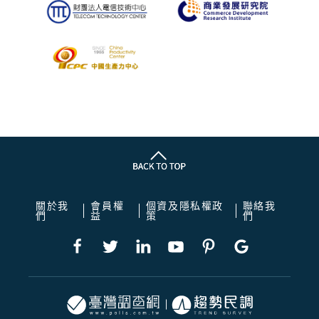
關於我
會員權
個資及隱私權政
聯絡我
們
益
策
們