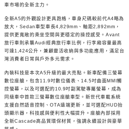
車市場的全新主力。
全新A5的外觀設計更具跑格，車身尺碼較前代A4略為
放大，Sedan車型車長4,829mm、軸距2,892mm，
提供更寬敞的乘坐空間與更穩定的操控感受。Avant
旅行車則承襲Audi經典旅行車比例，行李廂容量最高
可達1,424公升，兼顧靈活收納與多功能應用，滿足台
灣消費者日常與戶外多元需求。
內裝科技是本次A5升級的最大亮點。新車配備三螢幕
數位座艙，包含11.9吋數位儀表、14.5吋曲面MMI觸
控螢幕，以及可選配的10.9吋副駕駛專屬螢幕，成為
同級車中首款三螢幕數位座艙車型。新世代車載系統
支援自然語音控制、OTA遠端更新，並可選配HUD抬
頭顯示器，科技感與便利性大幅提升。座艙內部採用
全新Cascade高品質環保材質，強調永續設計與豪華