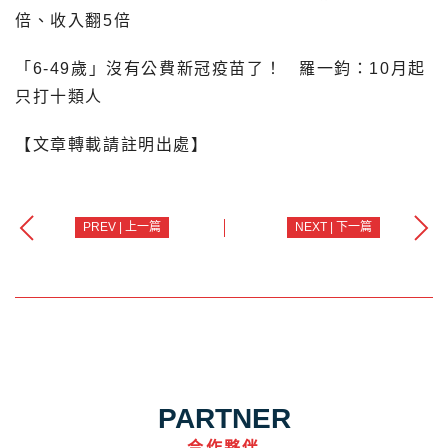
倍、收入翻5倍
「6-49歲」沒有公費新冠疫苗了！
羅一鈞：10月起
只打十類人
【文章轉載請註明出處】
PREV | 上一篇
NEXT | 下一篇
PARTNER
合作夥伴