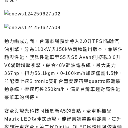
質感。
動力編成方面，台灣市場預計導入2.0升TFSI渦輪汽
油引擎，分為110kW與150kW兩種輸出版本，兼顧油
耗與性能。旗艦性能車型S5與S5 Avant則搭載3.0升
V6渦輪增壓引擎，結合48V輕油電系統，最大馬力
367hp、扭力56.1kgm，0-100km/h加速僅需4.5秒，
並配備七速S tronic雙離合器變速箱與quattro四輪驅
動系統，極速可達250km/h，滿足台灣車迷對高性能
豪華車的期待。
安全與燈光科技同樣是新A5的賣點。全車系標配
Matrix LED矩陣式頭燈，能智慧調整照明範圍，提升
夜間行車安全。第二代Digital OLED尾燈則可依車輛