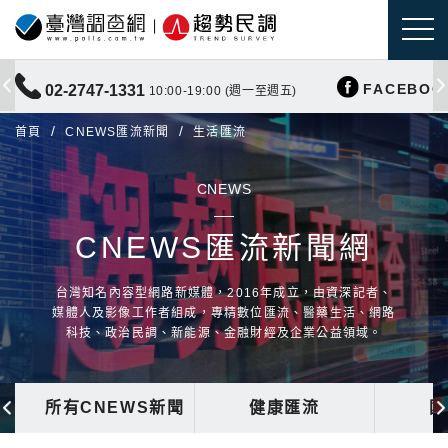
FACEBOO
02-2747-1331
10:00-19:00 (週一至週五)
首頁
CNEWS匯流新聞
生活匯流
CNEWS
CNEWS匯流新聞網
台灣知名內容型網路新媒體，2016年成立，由資深記者、
媒體人及影像工作者組成，專精數位匯流、醫藥生活、網路
科技、政治民調、新能源、金融財經及企業公益領域。
所有CNEWS新聞
健康匯流
國