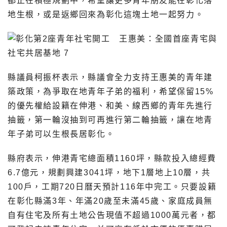
都正在積極規劃中，希望讓更多青年朋友能在彰化落
地生根，或是返鄉回來為彰化這塊土地一起努力。
縣議員柯振杯表示，縣議會全力支持王惠美的青年建
築政策，為爭取在地青年子弟的福利，希望保留15%
的優先權給設籍在伸港、和美、線西鄉的青年先進行
抽籤，第一輪沒抽到可再進行第二輪抽籤，讓在地青
年子弟可以生根長居彰化。
縣府表示，伸港青宅總面積1160坪，縣款投入總經費
6.7億元，規劃興建3041坪，地下1層地上10層，共
100戶，工期720日曆天預計116年中完工。只要設籍
在彰化縣滿3年、年滿20歲至未滿45歲、家庭成員無
自有住宅及所有土地公告現值不超過1000萬元者，都