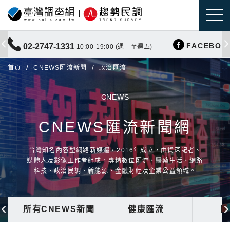
FACEBOO
02-2747-1331
10:00-19:00 (週一至週五)
首頁
CNEWS匯流新聞
政治匯流
CNEWS
CNEWS匯流新聞網
台灣知名內容型網路新媒體，2016年成立，由資深記者、
媒體人及影像工作者組成，專精數位匯流、醫藥生活、網路
科技、政治民調、新能源、金融財經及企業公益領域。
所有CNEWS新聞
健康匯流
國