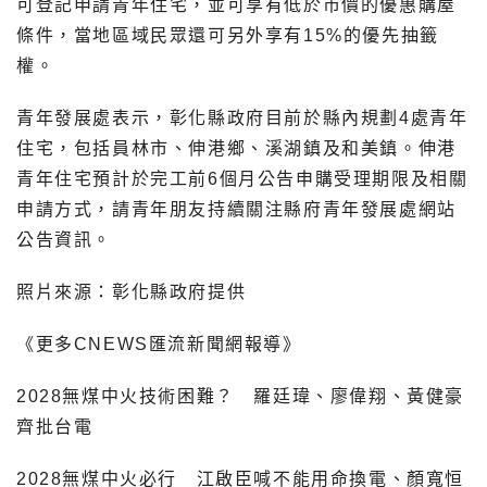
可登記申請青年住宅，並可享有低於市價的優惠購屋
條件，當地區域民眾還可另外享有15%的優先抽籤
權。
青年發展處表示，彰化縣政府目前於縣內規劃4處青年
住宅，包括員林市、伸港鄉、溪湖鎮及和美鎮。伸港
青年住宅預計於完工前6個月公告申購受理期限及相關
申請方式，請青年朋友持續關注縣府青年發展處網站
公告資訊。
照片來源：彰化縣政府提供
《更多CNEWS匯流新聞網報導》
2028無煤中火技術困難？ 羅廷瑋、廖偉翔、黃健豪
齊批台電
2028無煤中火必行 江啟臣喊不能用命換電、顏寬恒