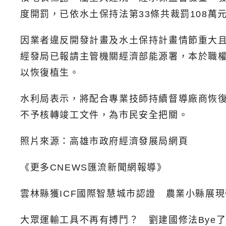
度開罰，已依水土保持法第33條共裁罰108萬
因業者違反開發計畫及水土保持計畫情節重大且明
經發局已報請主管機關經濟部能源署，本於職
以恢復植生。
水利局表示，將配合專業技師持續督導廠商恢
不予核轉竣工文件，為市民安全把關。
照片來源：高雄市政府經濟發展局網頁
《更多CNEWS匯流新聞網報導》
雲林縣獲ICF國際智慧城市認證 農業小縣展
大眾運輸工具不再有搏鬥？ 劉建國修法Bye