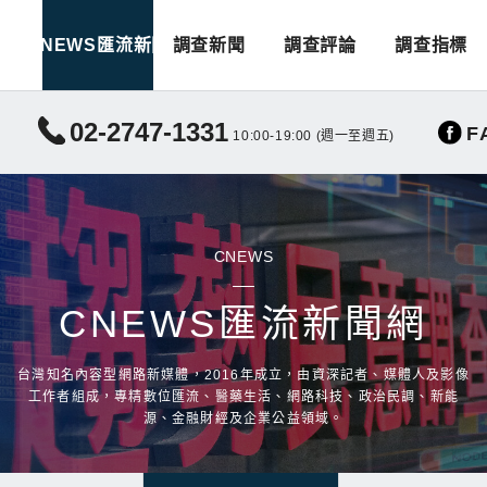
CNEWS匯流新聞
調查新聞
調查評論
調查指標
02-2747-1331
F
10:00-19:00 (週一至週五)
CNEWS
CNEWS匯流新聞網
台灣知名內容型網路新媒體，2016年成立，由資深記者、媒體人及影像
工作者組成，專精數位匯流、醫藥生活、網路科技、政治民調、新能
源、金融財經及企業公益領域。