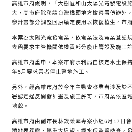
高雄市府說明，「大樹區和山太陽光電發電設
大，高市府除移請台灣橋頭地方檢察署偵辦外
發計畫部分調整回原編定使用以恢復植生。市
本案為太陽光電發電業，依電業法及電業登記
去函要求主管機關依權責部分廢止籌設及施工
高雄市府重申，本案市府水利局自核定水土保持計
年5月要求業者停止整地施工。
另外，經高雄市府於今年主動查察業者涉及於不
署認定違反開發計畫及施工許可，市府業依區域
地貌。
高雄市府由副市長林欽榮率專案小組6月17日
積地表裸露，屬重大違規。經水保監督檢查，