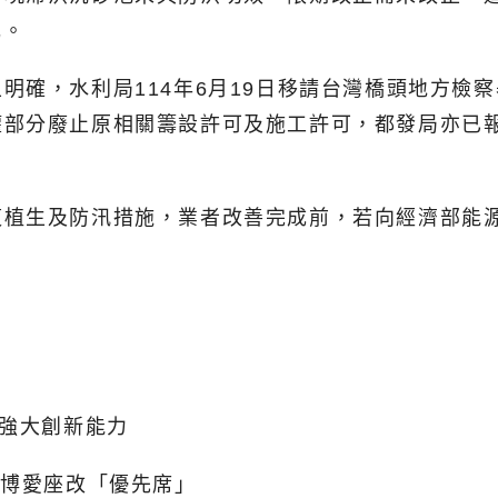
元。
確，水利局114年6月19日移請台灣橋頭地方檢察署
權部分廢止原相關籌設許可及施工許可，都發局亦已
復植生及防汛措施，業者改善完成前，若向經濟部能
現強大創新能力
了博愛座改「優先席」