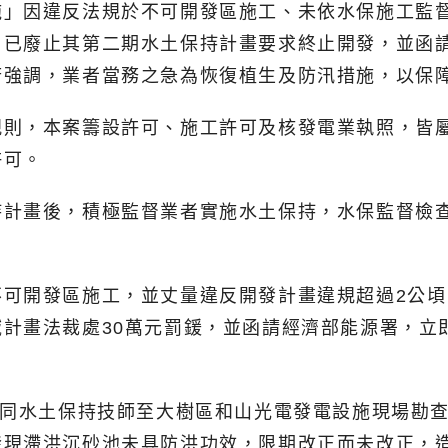
施」因違反法規於不可開發區施工、未依水保施工監
，已廢止其第二期水土保持計畫要求終止開發，並函
府強調，業者當務之急為恢復植生及防汛措施，以保
規則，本案籌設許可、施工許可及核發電業執照，皆
許可。
畫後，積極監督業者實施水土保持，水保監督檢查總計
可開發區施工，並丈量違反開發計畫違規超過2公頃
計畫法裁處30萬元罰鍰，並函請經濟部能源署，立
會同水土保持技師至大樹區和山光電發電設施現場勘
發現滯洪沉砂池未具防洪功效，限期改正而未改正，