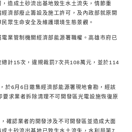
督，造成土砂流出基地致生水土流失，情節重
請經濟部廢止籌設及施工許可，及內政部就原開
障民眾生命安全及維護環境生態景觀。
屬電業管制機關經濟部能源署職權。高雄市府已
15次，違規裁罰7次共108萬元，並於114
，於6月6日邀集經濟部能源署現地會勘，經該
即要求業者拆除清理不可開發區光電設施恢復原
查，確認業者的開發涉及不可開發區並造成大面
造成土砂流出基地已致生水土流失，水利局第7