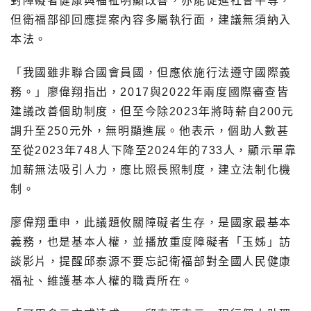
對障礙者健康與福祉明顯改善，亦能促進社會平等，
但衛福部卻回應提案內容多屬執行面，建議無須納入
本法。
「我國雖非聯合國會員國，但應依施行法遵守國際義
務。」廖偉翔指出，2017與2022年兩度國際審查皆
建議改善個助制度，但至今除2023年將時薪自200元
調升至250元外，無明顯進展。他表示，個助人數甚
至從2023年748人下降至2024年的733人，顯示單靠
加薪無法吸引人力，應比照長照制度，建立法制化機
制。
廖偉翔重申，此議題攸關障礙者生存，是國家最基本
義務，也是基本人權，並播放重度障礙者「玉姊」訪
談影片，提醒邱泰源不要忘記衛福部對全國人民健康
福祉、維護基本人權的職責所在。