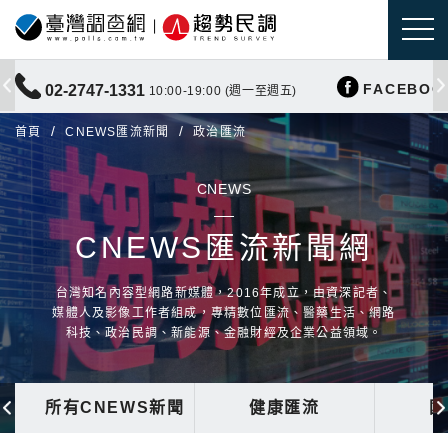
FACEBOO
02-2747-1331
10:00-19:00 (週一至週五)
首頁
CNEWS匯流新聞
政治匯流
CNEWS
CNEWS匯流新聞網
台灣知名內容型網路新媒體，2016年成立，由資深記者、
媒體人及影像工作者組成，專精數位匯流、醫藥生活、網路
科技、政治民調、新能源、金融財經及企業公益領域。
所有CNEWS新聞
健康匯流
國