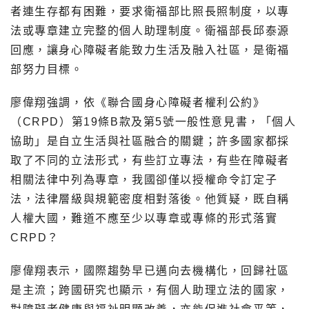
者連生存都有困難，要求衛福部比照長照制度，以專
法或專章建立完整的個人助理制度。衛福部長邱泰源
回應，讓身心障礙者能致力生活及融入社區，是衛福
部努力目標。
廖偉翔強調，依《聯合國身心障礙者權利公約》
（CRPD）第19條B款及第5號一般性意見書，「個人
協助」是自立生活與社區融合的關鍵；許多國家都採
取了不同的立法形式，有些訂立專法，有些在障礙者
相關法律中列為專章，我國卻僅以授權命令訂定子
法，法律層級與規範密度相對落後。他質疑，既自稱
人權大國，難道不應至少以專章或專條的形式落實
CRPD？
廖偉翔表示，國際趨勢早已邁向去機構化，回歸社區
是主流；跨國研究也顯示，有個人助理立法的國家，