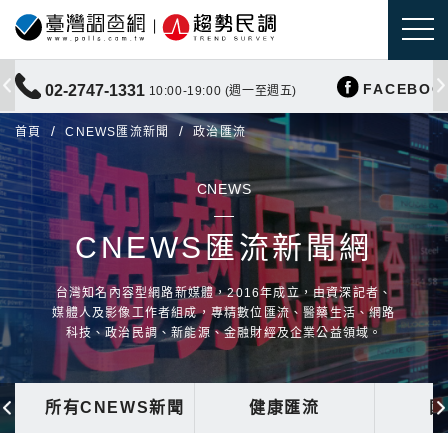
FACEBOO
02-2747-1331
10:00-19:00 (週一至週五)
首頁
CNEWS匯流新聞
政治匯流
CNEWS
CNEWS匯流新聞網
台灣知名內容型網路新媒體，2016年成立，由資深記者、
媒體人及影像工作者組成，專精數位匯流、醫藥生活、網路
科技、政治民調、新能源、金融財經及企業公益領域。
所有CNEWS新聞
健康匯流
國