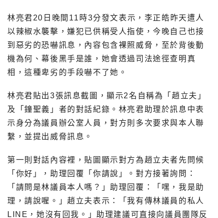
林亮君20日晚間11時3分發文表示，李正皓昨天遭人
以辣椒水襲擊，嫌犯已供稱受人指使，今晚自己也接
到惡劣的恐嚇訊息，內容包含裸照威脅，至於背後動
機為何、幕後黑手是誰，她會透過司法途徑查明真
相，這種卑劣的手段嚇不了她。
林亮君貼出3張訊息截圖，顯示2名自稱為「趙立夫」
及「鐘聖義」者的對話紀錄。林亮君助理於訊息中表
示身分為議員辦公室人員，對方則多次要求與本人聯
繫，並提出威脅訊息。
第一則對話內容裡，貼圖顯示對方為趙立夫者先問候
「你好」，助理回覆「你請說」。對方接著詢問：
「請問是林議員本人嗎？」助理回覆：「嘿，我是助
理，請說喔。」趙立夫表示：「我有傳林議員的私人
LINE，她沒有回我。」助理建議可直接向議員團隊反