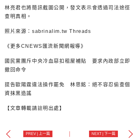
林亮君也將簡訊截圖公開，發文表示會透過司法途徑
查明真相。
照片來源：sabrinalim.tw Threads
《更多CNEWS匯流新聞網報導》
國民黨團斥中央冷血惡扣租屋補貼 要求內政部立即
撤回命令
提告歐陽霆違法操作罷免 林思銘：絕不容忍偷查個
資抹黑造謠
【文章轉載請註明出處】
PREV | 上一篇
NEXT | 下一篇