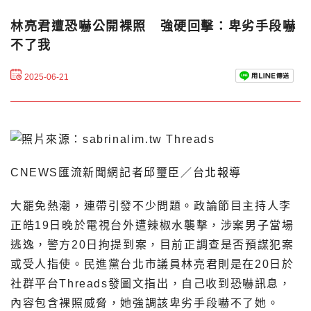
林亮君遭恐嚇公開裸照 強硬回擊：卑劣手段嚇
不了我
2025-06-21
CNEWS匯流新聞網記者邱璽臣／台北報導
大罷免熱潮，連帶引發不少問題。政論節目主持人李
正皓19日晚於電視台外遭辣椒水襲擊，涉案男子當場
逃逸，警方20日拘提到案，目前正調查是否預謀犯案
或受人指使。民進黨台北市議員林亮君則是在20日於
社群平台Threads發圖文指出，自己收到恐嚇訊息，
內容包含裸照威脅，她強調該卑劣手段嚇不了她。