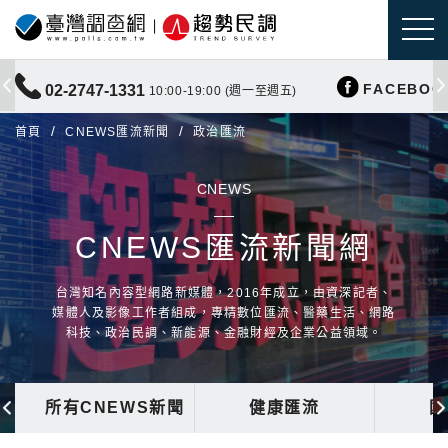
FACEBOO
02-2747-1331
10:00-19:00 (週一至週五)
首頁
CNEWS匯流新聞
政治匯流
CNEWS
CNEWS匯流新聞網
台灣知名內容型網路新媒體，2016年成立，由資深記者、
媒體人及影像工作者組成，專精數位匯流、醫藥生活、網路
科技、政治民調、新能源、金融財經及企業公益領域。
所有CNEWS新聞
健康匯流
國