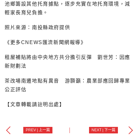
池鄉籌設其他托育據點，逐步充實在地托育環境，減
輕家長育兒負擔。
照片來源：南投縣政府提供
《更多CNEWS匯流新聞網報導》
租屋補貼將由中央地方共分擔引反彈 劉世芳：因應
新財劃法
茶改場南遷地點有異音 游顥籲：農業部應回歸專業
公正評估
【文章轉載請註明出處】
PREV | 上一篇
NEXT | 下一篇