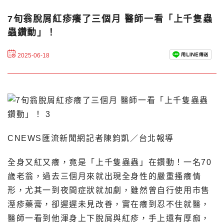
7旬翁脫屑紅疹癢了三個月 醫師一看「上千隻蟲
蟲鑽動」！
2025-06-18
CNEWS匯流新聞網記者陳鈞凱／台北報導
全身又紅又癢，竟是「上千隻蟲蟲」在鑽動！一名70
歲老翁，過去三個月來就出現全身性的嚴重搔癢情
形，尤其一到夜間症狀就加劇，雖然曾自行使用市售
溼疹藥膏，卻遲遲未見改善，實在癢到忍不住就醫，
醫師一看到他渾身上下脫屑與紅疹，手上還有厚痂，