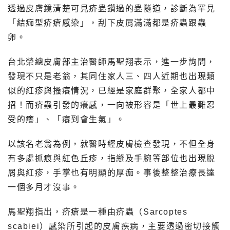
透過皮膚鏡清楚可見疥蟲鑽過的蟲隧道，診斷為罕見
「結痂型疥瘡感染」，刮下皮屑滿滿都是疥蟲跟蟲
卵。
台北榮總皮膚部主治醫師馬聖翔表示，進一步詢問，
發現不只是老翁，其同住家人三、四人近期也出現類
似的紅疹與搔癢情況，已經是家庭群聚，全家人都中
招！而疥蟲引發的癢感，一向被形容是「世上最難忍
受的癢」、「癢到會生氣」。
以該名老翁為例，就醫時經皮膚檢查發現，不但全身
有多處抓痕與紅色丘疹，指縫及手腕等部位也出現脫
屑與紅疹，手掌也有明顯的厚痂。事後整整治療長達
一個多月才沒事。
馬聖翔指出，疥瘡是一種由疥蟲（Sarcoptes
scabiei）感染所引起的皮膚疾病，主要透過密切接觸