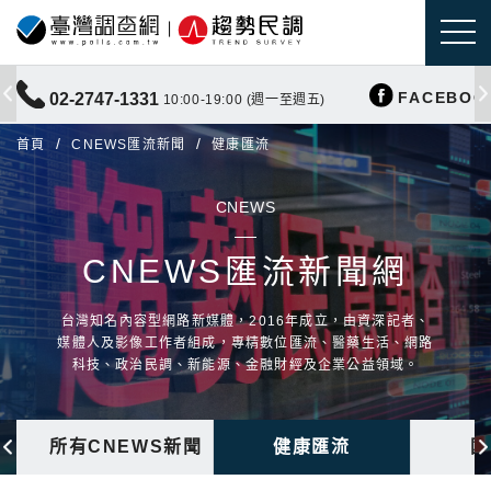
FACEBOO
02-2747-1331
10:00-19:00 (週一至週五)
首頁
CNEWS匯流新聞
健康匯流
CNEWS
CNEWS匯流新聞網
台灣知名內容型網路新媒體，2016年成立，由資深記者、
媒體人及影像工作者組成，專精數位匯流、醫藥生活、網路
科技、政治民調、新能源、金融財經及企業公益領域。
所有CNEWS新聞
健康匯流
國