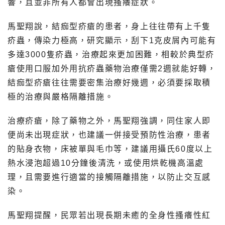
響，且並非所有人都會出現搔癢症狀。
馬聖翔說，結痂型疥瘡的患者，身上往往帶有上千隻
疥蟲，傳染力極高，研究顯示，刮下1克皮屑內可能有
多達3000隻疥蟲，治療起來更加困難，相較於典型疥
瘡使用口服加外用抗疥蟲藥物治療僅需2週就能好轉，
結痂型疥瘡往往需要密集治療好幾週，必須要採取積
極的治療與嚴格隔離措施。
治療疥瘡，除了藥物之外，馬聖翔強調，同住家人即
便尚未出現症狀，也建議一併接受預防性治療，患者
的貼身衣物，床被單與毛巾等，建議用攝氏60度以上
熱水浸泡超過10分鐘後清洗，或使用烘乾機高溫處
理，且需要進行適當的接觸隔離措施，以防止交互感
染。
馬聖翔提醒，民眾若出現長期未癒的全身性搔癢性紅