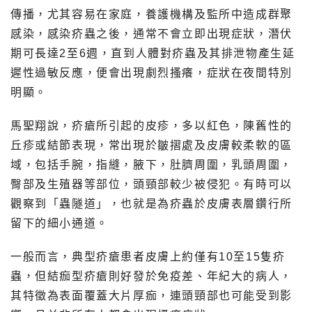
傳播，尤其容易在家庭，養護機構及監所中造成群聚
感染，感染疥蟲之後，通常不會立即出現症狀，潛伏
期可長達2至6週，直到人體對疥蟲及其排泄物產生延
遲性過敏反應，便會出現劇烈搔癢，症狀在夜間特別
明顯。
馬聖翔說，疥瘡所引起的皮疹，多以紅色，陳舊性的
丘疹或結節表現，常出現於皺摺處及皮膚較柔軟的區
域，包括手腕，指縫，腋下，肚臍周圍，乳頭周圍，
臀部及生殖器等部位，頭頸部較少被侵犯。有時可以
觀察到「蟲隧道」，也就是為疥蟲於皮膚表層鑽行所
留下的細小通道。
一般而言，典型疥瘡患者皮膚上約僅有10至15隻疥
蟲，但結痂型疥瘡則好發於免疫差、年紀大的病人，
其特徵為表面覆蓋大片厚痂，連頭頸部也可能受到影