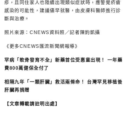
疹，且同住家人也陸續出現類似症狀時，應警覺疥瘡
感染的可能性，建議儘早就醫，由皮膚科醫師進行診
斷與治療。
照片來源：CNEWS資料照／記者陳鈞凱攝
《更多CNEWS匯流新聞網報導》
罕病「軟骨發育不全」新藥首位受惠童出現！ 一年藥
費800萬健保全付了
相隔九年「一顆肝臟」救活兩條命！ 台灣罕見移植後
肝臟再捐贈
【文章轉載請註明出處】