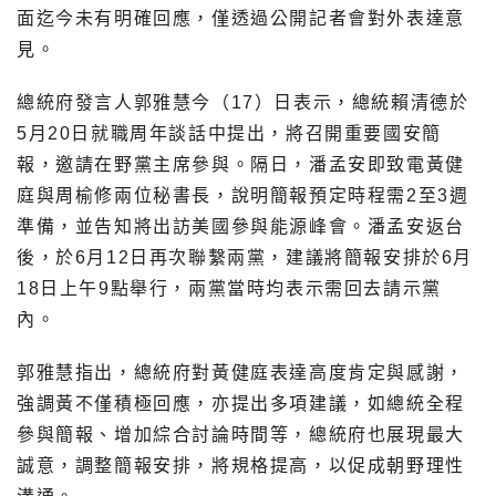
面迄今未有明確回應，僅透過公開記者會對外表達意
見。
總統府發言人郭雅慧今（17）日表示，總統賴清德於
5月20日就職周年談話中提出，將召開重要國安簡
報，邀請在野黨主席參與。隔日，潘孟安即致電黃健
庭與周榆修兩位秘書長，說明簡報預定時程需2至3週
準備，並告知將出訪美國參與能源峰會。潘孟安返台
後，於6月12日再次聯繫兩黨，建議將簡報安排於6月
18日上午9點舉行，兩黨當時均表示需回去請示黨
內。
郭雅慧指出，總統府對黃健庭表達高度肯定與感謝，
強調黃不僅積極回應，亦提出多項建議，如總統全程
參與簡報、增加綜合討論時間等，總統府也展現最大
誠意，調整簡報安排，將規格提高，以促成朝野理性