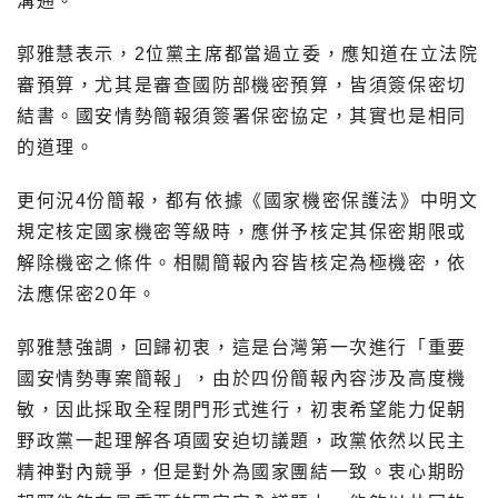
溝通。
郭雅慧表示，2位黨主席都當過立委，應知道在立法院
審預算，尤其是審查國防部機密預算，皆須簽保密切
結書。國安情勢簡報須簽署保密協定，其實也是相同
的道理。
更何況4份簡報，都有依據《國家機密保護法》中明文
規定核定國家機密等級時，應併予核定其保密期限或
解除機密之條件。相關簡報內容皆核定為極機密，依
法應保密20年。
郭雅慧強調，回歸初衷，這是台灣第一次進行「重要
國安情勢專案簡報」，由於四份簡報內容涉及高度機
敏，因此採取全程閉門形式進行，初衷希望能力促朝
野政黨一起理解各項國安迫切議題，政黨依然以民主
精神對內競爭，但是對外為國家團結一致。衷心期盼