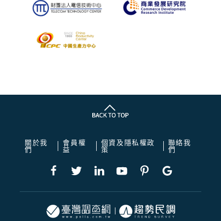
關於我
會員權
個資及隱私權政
聯絡我
們
益
策
們