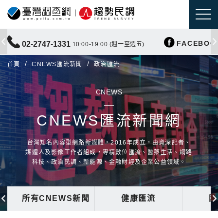
FACEBOO
02-2747-1331
10:00-19:00 (週一至週五)
首頁
CNEWS匯流新聞
政治匯流
CNEWS
CNEWS匯流新聞網
台灣知名內容型網路新媒體，2016年成立，由資深記者、
媒體人及影像工作者組成，專精數位匯流、醫藥生活、網路
科技、政治民調、新能源、金融財經及企業公益領域。
所有CNEWS新聞
健康匯流
國