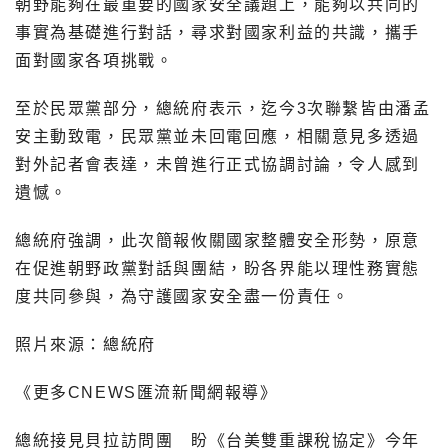
朝野能夠在最重要的國家安全議題上，能夠以共同的
事實為基礎進行對話，尋求對國家利益的共識，攜手
面對國家各項挑戰。
至於民眾黨部分，總統府表示，迄今3次聯繫皆由潘孟
安主動致電，民眾黨並未回電回應，相關意見多透過
對外記者會表達，未曾進行正式協調討論，令人感到
遺憾。
總統府強調，此次簡報攸關國家整體安全形勢，原意
在促進朝野政黨對話與團結，盼各界能以理性務實態
度共同參與，為守護國家安全盡一份責任。
照片來源：總統府
《更多CNEWS匯流新聞網報導》
總統接見貝拉訪問團 盼《台美雙重課稅協定》今年