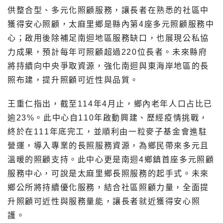
供整合型、多元化照顧服務，讓長者在熟悉的社區中
獲得安心照顧，太麻里鄉是縣內第4座多元照顧服務中
心；啟用後除補足南迴地區服務缺口，也展現公私協
力成果，預計每年可照顧超過220位長者。未來縣府
將持續向中央爭取資源，強化南迴與東海岸地區的長
照布建，提升照顧可近性與品質。
王重仁指出，截至114年4月止，鄉內老年人口占比已
逾23%。此中心自110年啟動興建、歷經疫情挑戰，
終於在111年底完工，並順利由一粒麥子基金會進駐
營運，導入專業的長照服務資源，為鄉民帶來多元且
溫暖的照顧支持。此中心更是南迴4鄉鎮首座多元照顧
服務中心，可說是太麻里鄉長照服務的起手式。未來
鄉公所將持續優化服務，結合社區照顧力量，全面提
升照顧可近性與服務量能，讓長者就近獲得安心照
護。