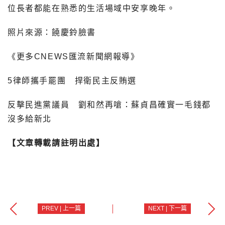
位長者都能在熟悉的生活場域中安享晚年。
照片來源：饒慶鈴臉書
《更多CNEWS匯流新聞網報導》
5律師攜手罷團 捍衛民主反賄選
反擊民進黨議員 劉和然再嗆：蘇貞昌確實一毛錢都
沒多給新北
【文章轉載請註明出處】
PREV | 上一篇
NEXT | 下一篇