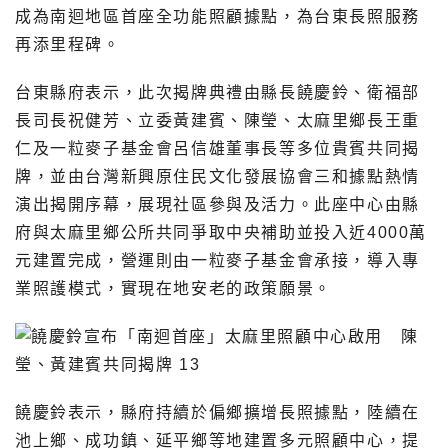
成為南迴地區首座全功能照顧據點，為台東長照服務
再添里程碑。
台東縣府表示，此次揭牌典禮由縣長饒慶鈴、衛福部
長司長祝健芳、立委黃建賓、陳瑩、太麻里鄉長王重
仁及一粒麥子基金會呂信雄董事長等多位貴賓共同揭
牌，並由台灣新興原住民文化發展協會三和據點熱情
演出揭開序幕，展現社區參與及活力。此座中心由縣
府與太麻里鄉公所共同爭取中央補助並投入近4000萬
元建置完成，營運則由一粒麥子基金會承接，導入專
業照護模式，實現在地安老的政策願景。
饒慶鈴表示，縣府持續於偏鄉擴增長照據點，陸續在
池上鄉、成功鎮、延平鄉等地建置多元照顧中心，提