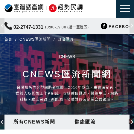
FACEBOO
02-2747-1331
10:00-19:00 (週一至週五)
首頁
CNEWS匯流新聞
政治匯流
CNEWS
CNEWS匯流新聞網
台灣知名內容型網路新媒體，2016年成立，由資深記者、
媒體人及影像工作者組成，專精數位匯流、醫藥生活、網路
科技、政治民調、新能源、金融財經及企業公益領域。
所有CNEWS新聞
健康匯流
國