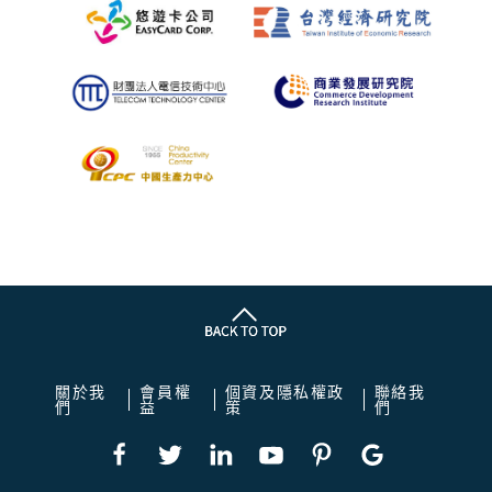
關於我
會員權
個資及隱私權政
聯絡我
們
益
策
們