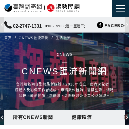
FACEBOO
02-2747-1331
10:00-19:00 (週一至週五)
首頁
CNEWS匯流新聞
生活匯流
CNEWS
CNEWS匯流新聞網
台灣知名內容型網路新媒體，2016年成立，由資深記者、
媒體人及影像工作者組成，專精數位匯流、醫藥生活、網路
科技、政治民調、新能源、金融財經及企業公益領域。
所有CNEWS新聞
健康匯流
國