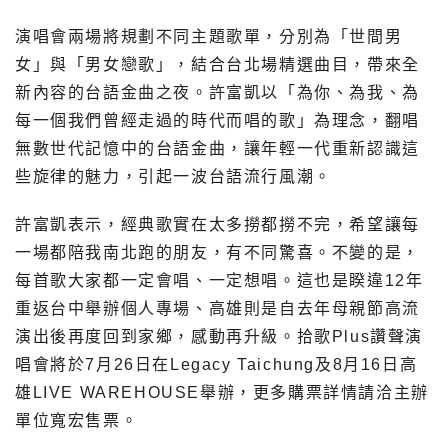
演唱會兩場將規劃不同主題歌單，分別為「世間男
女」與「男女戀歌」，結合台北場精選曲目，帶來全
新內容的台語金曲之夜。許富凱以「為你、為我、為
每一個我們曾經走過的時代而唱的歌」為理念，翻唱
無數世代記憶中的台語金曲，讓年輕一代重新認識這
些旋律的魅力，引起一波台語流行風潮。
許富凱表示，經典歌實在太多撈都撈不完，希望讓每
一場都陪我南北跑的朋友，有不同驚喜。不變的是，
每首歌大家都一定會唱、一定想唱。這也是睽違12年
重返台中舉辦個人專場、高雄則是自去年母親節高流
演出後再度回到家鄉，感動再升級。拾歌Plus讚聲演
唱會將於7月26日在Legacy Taichung及8月16日高
雄LIVE WAREHOUSE舉辦，更多購票詳情請洽主辦
單位寬宏售票。