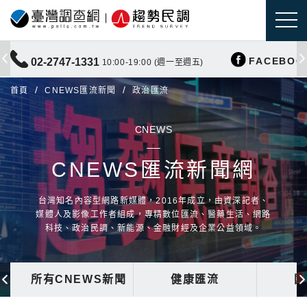
FACEBOO
02-2747-1331
10:00-19:00 (週一至週五)
首頁
CNEWS匯流新聞
政治匯流
CNEWS
CNEWS匯流新聞網
台灣知名內容型網路新媒體，2016年成立，由資深記者、
媒體人及影像工作者組成，專精數位匯流、醫藥生活、網路
科技、政治民調、新能源、金融財經及企業公益領域。
所有CNEWS新聞
健康匯流
國