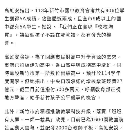
高虹安指出，113年新竹市國中教育會考共有906位學
生獲得5A成績，佔整體近兩成，且全市9成以上的國
中都有5A學生。她說，「我們正在實現『校校均
質』，讓每個孩子不論在哪就讀，都有發光的機
會。」
高虹安強調，為了回應市民對高中升學資源的需求，
市府已拍板建功高中、香山高中與成德高中增班，同
時籌設新竹市第一所數位實驗高中，預計於114學年
度開學。但她指出，中央口頭承諾的增校增班經費27
億元，截至目前僅撥付500多萬元，呼籲教育部正視
地方聲音，給予新竹孩子公平競爭的機會。
此外，新竹市府積極推動教學科技升級，落實「班班
有大屏、一師一載具」政見，目前已為1600間教室裝
設互動大螢幕，並配發2000台教師平板。高虹安說，