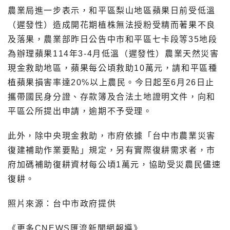
農業局進一步表示，和平區梨山地區蘋果日前受低溫
（遲發性）造成開花期植株無法授粉受精而著果不良
及落果，農業部昨日公告中市和平區七卡段等35地段
為辦理蘋果114年3-4月低溫（遲發性）農業天然災害
現金救助地區，蘋果每公頃救助10萬元，請和平區種
植蘋果損害率達20%以上農民。今日起至6月26日止
攜帶國民身分證、存款簿及合法土地證明文件，向和
平區公所提出申請，逾期不予受理。
此外，除中央現金救助，市府依據「台中市農業災害
復建補助作業要點」規定，另有實際復耕需求者，市
府加碼補助復耕資材每公頃1萬元，協助受災農民儘速
復耕。
照片來源：台中市政府提供
《更多CNEWS匯流新聞網報導》