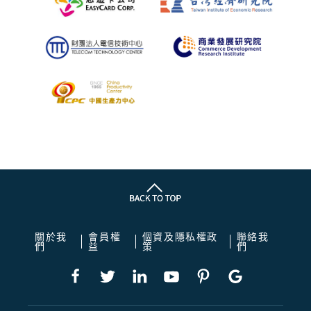
關於我
會員權
個資及隱私權政
聯絡我
們
益
策
們