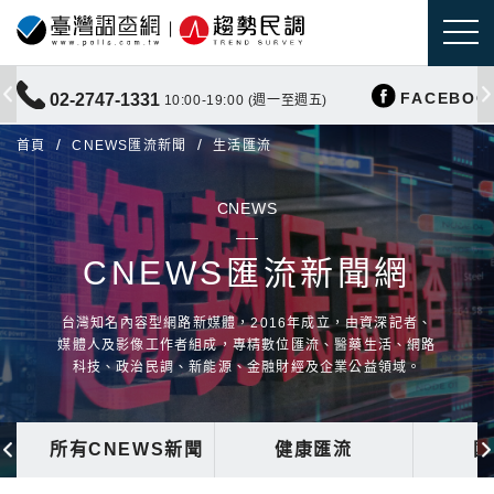
FACEBOO
02-2747-1331
10:00-19:00 (週一至週五)
首頁
CNEWS匯流新聞
生活匯流
CNEWS
CNEWS匯流新聞網
台灣知名內容型網路新媒體，2016年成立，由資深記者、
媒體人及影像工作者組成，專精數位匯流、醫藥生活、網路
科技、政治民調、新能源、金融財經及企業公益領域。
所有CNEWS新聞
健康匯流
國