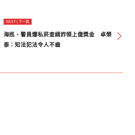
NEXT | 下一篇
海巡、警員爆私菸查緝詐領上億獎金 卓榮
泰：知法犯法令人不齒