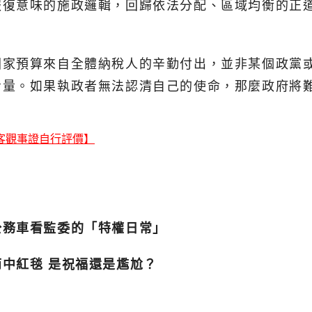
報復意味的施政邏輯，回歸依法分配、區域均衡的正
國家預算來自全體納稅人的辛勤付出，並非某個政黨
考量。如果執政者無法認清自己的使命，那麼政府將
客觀事證自行評價】
公務車看監委的「特權日常」
中紅毯 是祝福還是尷尬？