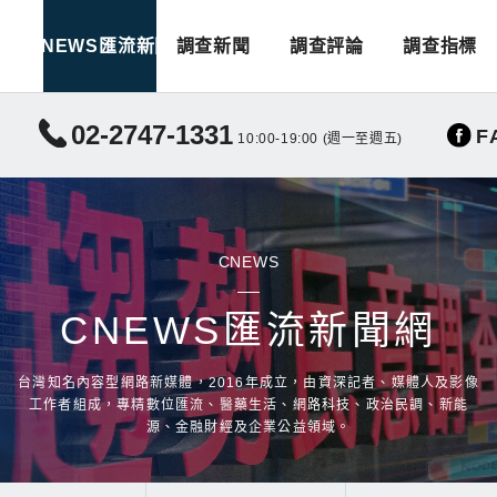
CNEWS匯流新聞
調查新聞
調查評論
調查指標
02-2747-1331
F
10:00-19:00 (週一至週五)
CNEWS
CNEWS匯流新聞網
台灣知名內容型網路新媒體，2016年成立，由資深記者、媒體人及影像
工作者組成，專精數位匯流、醫藥生活、網路科技、政治民調、新能
源、金融財經及企業公益領域。