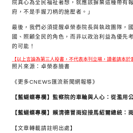
院真心為全民福祉著想，就應該摒棄這種帶有
府，不是手握刀柄的施壓者。」
最後，我們必須提醒卓榮泰院長與執政團隊，
國、照顧全民的角色，而非以政治利益為優先
的可能！
【以上言論為第三人投書，不代表本刊立場，讀者請本於
照片來源：卓榮泰臉書
《更多CNEWS匯流新聞網報導》
【藍蝴蝶專欄】監察院的車輪與人心：從濫用
【藍蝴蝶專欄】賴清德冒雨迎接馬紹爾總統：雨
【文章轉載請註明出處】