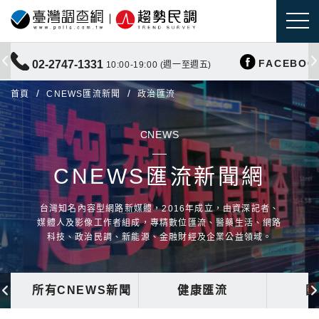
FACEBOO
02-2747-1331
10:00-19:00 (週一至週五)
首頁
CNEWS匯流新聞
政治匯流
CNEWS
CNEWS匯流新聞網
台灣知名內容型網路新媒體，2016年成立，由資深記者、
媒體人及影像工作者組成，專精數位匯流、醫藥生活、網路
科技、政治民調、新能源、金融財經及企業公益領域。
所有CNEWS新聞
健康匯流
國