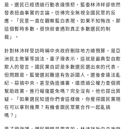
是，選民已經透過行動表達憤怒，藍委林沛祥卻依然
發表扭曲事實的言論，彷彿完全無視全國民眾的反
應，「民意一直在觀察藍白表現，如果不知悔改，那
這個暫時多數，很快就會遇到真正多數選民的制
裁」。
針對林沛祥受訪時稱中央政府刪除地方總預算，是亞
洲民主敗筆等說法，童子瑋表示，這就是最典型自欺
欺人的發言，國民黨自認是多數選民選出來的代表，
但問題是，藍營選前難道有告訴國人，選後會違法亂
紀、惡搞中央，甚至偽造連署，還透過公權力查個資
幫助政黨，進行報復罷免嗎？完全沒有。他也提出質
疑，「如果選民知道你們會這樣做，你覺得國民黨現
在可以拿到幾票？有機會跟民眾黨合作一起亂搞
嗎？」