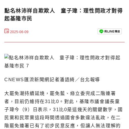
點名林沛祥自欺欺人 童子瑋：理性問政才對得
起基隆市民
2025-06-09
CNEWS匯流新聞網記者潘語綺／台北報導
大罷免潮持續延燒，罷免藍、綠立委完成二階連署
者，目前仍維持在31比0。對此，基隆市議會議長童
子瑋今（9）日表示，31比0是這幾天的關鍵數字，國
民黨和民眾黨這段時間透過國會多數違法亂政，在二
階罷免連署已有了初步民意反應，但讓人無法理解的