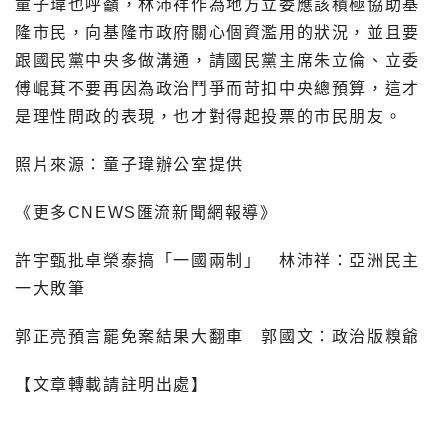
童子瑋也呼籲，林沛祥作為地方立委應該積極協助基
隆市民，向基隆市政府關心個資濫用的狀況，並且要
跟國民黨中央多做溝通，請國民黨主席朱立倫、立委
傅崐萁不要再因為政治鬥爭而苛扣中央總預算，這才
是理性問政的表現，也才對得起投票的市民朋友。
照片來源：童子瑋辦公室提供
《更多CNEWS匯流新聞網報導》
許宇甄批卓榮泰搞「一國兩制」 林沛祥：亞洲民主
一大敗筆
郭正亮預言罷免案結果大翻車 郭國文：政治版糗爺
【文章轉載請註明出處】