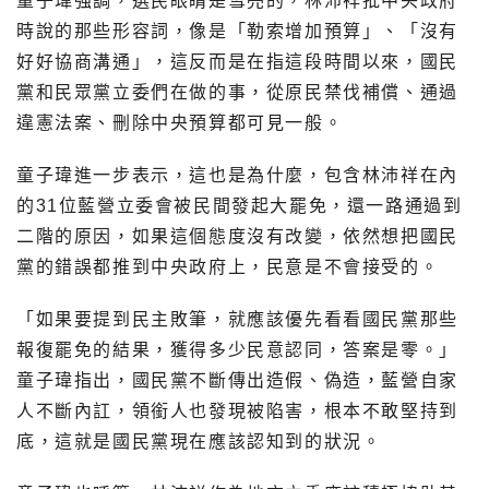
童子瑋強調，選民眼睛是雪亮的，林沛祥批中央政府
時說的那些形容詞，像是「勒索增加預算」、「沒有
好好協商溝通」，這反而是在指這段時間以來，國民
黨和民眾黨立委們在做的事，從原民禁伐補償、通過
違憲法案、刪除中央預算都可見一般。
童子瑋進一步表示，這也是為什麼，包含林沛祥在內
的31位藍營立委會被民間發起大罷免，還一路通過到
二階的原因，如果這個態度沒有改變，依然想把國民
黨的錯誤都推到中央政府上，民意是不會接受的。
「如果要提到民主敗筆，就應該優先看看國民黨那些
報復罷免的結果，獲得多少民意認同，答案是零。」
童子瑋指出，國民黨不斷傳出造假、偽造，藍營自家
人不斷內訌，領銜人也發現被陷害，根本不敢堅持到
底，這就是國民黨現在應該認知到的狀況。