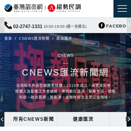
FACEBOO
02-2747-1331
10:00-19:00 (週一至週五)
首頁
CNEWS匯流新聞
政治匯流
CNEWS
CNEWS匯流新聞網
台灣知名內容型網路新媒體，2016年成立，由資深記者、
媒體人及影像工作者組成，專精數位匯流、醫藥生活、網路
科技、政治民調、新能源、金融財經及企業公益領域。
所有CNEWS新聞
健康匯流
國