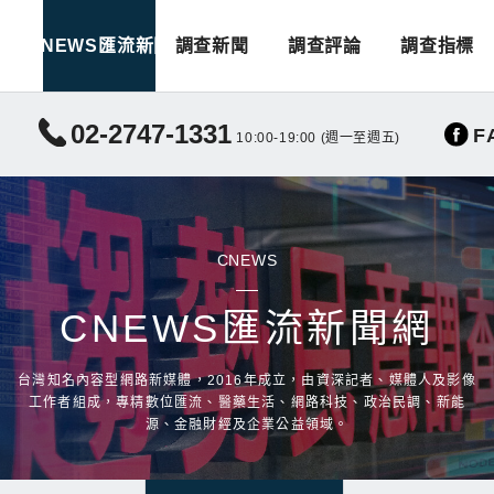
CNEWS匯流新聞
調查新聞
調查評論
調查指標
02-2747-1331
F
10:00-19:00 (週一至週五)
CNEWS
CNEWS匯流新聞網
台灣知名內容型網路新媒體，2016年成立，由資深記者、媒體人及影像
工作者組成，專精數位匯流、醫藥生活、網路科技、政治民調、新能
源、金融財經及企業公益領域。