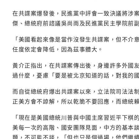
在共諜案爆發後，民進黨中評會一致決議將涉
傑、總統府前諮議吳尚雨及民進黨民主學院前副
「美國看起來像是當作沒發生共諜案，但不介
任度依定會降低，因為茲事體大。
黃介正指出，在共諜案傳出後，身邊許多外國
過什麼，憂慮「要是被北京知道的話，對我的
而自從總統府爆出共諜案以來，立法院司法法
正美方會不諒解，所以乾脆不要回應，而總統
「現在是美國總統川普與中國主席習近平下棋
美每一次的高階、國安團隊見面，中方的基本
題，不可能不談，「但也只是個過場，他們繼