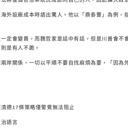
無法將整個官僚系統洗成認同自己的人，因此擴大政
及海外設廠成本時語出驚人。他以「鼎泰豐」為例，
產一定會變貴，而魏哲家是話中有話，但是川普會不
三則是有人不跪。
理兩岸關係，一切以平順不要自找麻煩為要，「因為
清德17條策略僅警覺無法阻止
政治語言