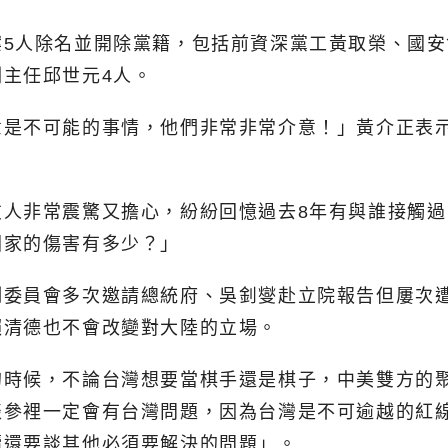
案5人除名並開除黨籍，包括前資深黨工黃取榮、國
主任邱世元4人。
意是不可能的事情，他們非常非常介意！」黃介正表
友人非常震驚又擔心，紛紛回憶過去8年有與誰接觸
國家的傷害有多少？」
制委員會多次邀請總統府、吳釗燮赴立院報告但屢次
賴清德也不會改變對大陸的立場。
的時候，不論台灣想要當棋手還是棋子，中美雙方的
談參裡一定會有台灣問題，因為台灣是不可逾越的紅
續還要談其他必須要解決的問題」。