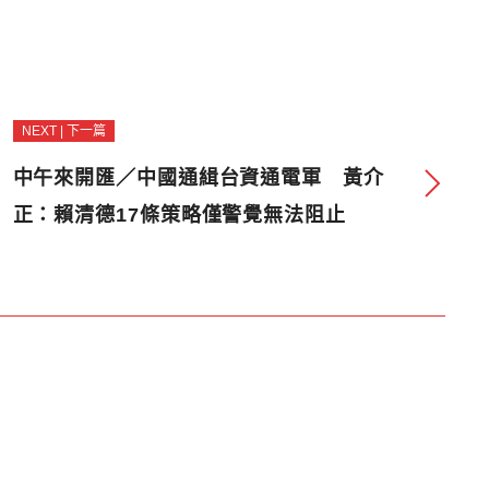
NEXT | 下一篇
中午來開匯／中國通緝台資通電軍 黃介
正：賴清德17條策略僅警覺無法阻止