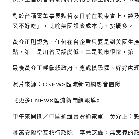
民進黨當然會希望所有人都支持黨的理念，但
對於台積電董事長魏哲家日前在股東會上，談
又不好吃」，比喻美國設廠成本高、挑戰多。
黃介正則認為，任何在台企業只要是到美國生
點，第一是川普民調變低、二是股市很慘，第
最後黃介正呼籲賴政府，應戒慎恐懼、好好處
照片來源：CNEWS匯流新聞網影音團隊
《更多CNEWS匯流新聞網報導》
中午來開匯／中國通緝台資通電軍 黃介正：賴
蔣萬安隔空互槓行政院 李慧芝轟：無意義的