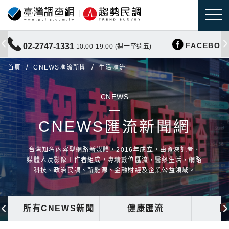
FACEBOO
02-2747-1331
10:00-19:00 (週一至週五)
首頁
CNEWS匯流新聞
生活匯流
CNEWS
CNEWS匯流新聞網
台灣知名內容型網路新媒體，2016年成立，由資深記者、
媒體人及影像工作者組成，專精數位匯流、醫藥生活、網路
科技、政治民調、新能源、金融財經及企業公益領域。
所有CNEWS新聞
健康匯流
國