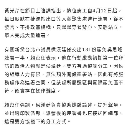
黃光芹在節目上強調指出，這位志工自4月12日起，
每日默默在捷運站出口等人潮聚集處進行連署，從不
發言、不掛政黨旗幟，只默默穿著背心、安靜站立，
單人完成大量連署。
有關新黨台北市議員侯漢廷僅交出131份罷免吳思瑤
連署一事，賴苡任表示，他在行動啟動初期第一位拜
訪的政治人物就是侯漢廷，雙方有過協調分工，因侯
的組織人力有限，無法額外開設連署站，因此有將服
務處作為連署空間，但該處所屬選區與實際罷免區不
符，確實存在操作難度。
賴苡任強調，侯漢廷負責協助媒體論述，提升聲量，
並出錢印製派報，派發後的連署書也直接送回總部，
這是雙方協議下的分工方式。