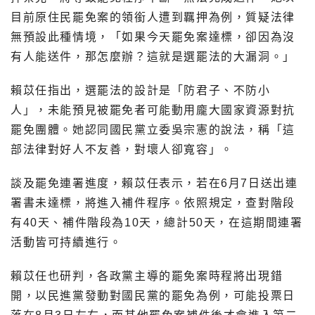
目前原住民罷免案的領銜人遭到羈押為例，質疑法律
無預設此種情境，「如果今天罷免案達標，卻因為沒
有人能送件，那怎麼辦？這就是選罷法的大漏洞。」
賴苡任指出，選罷法的設計是「防君子、不防小
人」，未能預見被罷免者可能動用龐大國家資源對抗
罷免團體。她認同國民黨立委吳宗憲的說法，稱「這
部法律對好人不友善，對壞人卻寬容」。
談及罷免連署進度，賴苡任表示，若在6月7日送出連
署書未達標，將進入補件程序。依照規定，查對階段
有40天、補件階段為10天，總計50天，在這期間連署
活動皆可持續進行。
賴苡任也研判，各政黨主導的罷免案時程將出現錯
開，以民進黨發動對國民黨的罷免為例，可能投票日