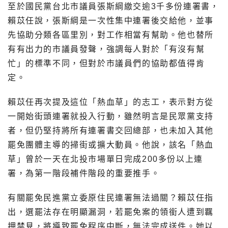
至於國民黨台北市議員張斯綱繳交逾3千多份連署書，
賴苡任說，張斯綱是一次性集中連署後交給他，並事
先協助分類各區里別，對工作相當有幫助。他也替所
有有出力的市議員發聲，強調每人對於「有沒有幫
忙」的標準不同，但對於市議員們的協助都值得肯
定。
賴苡任再次提及這位「熱血草」的志工，表示對方從
一開始街頭連署就投入行動，雖然明言是民眾黨支持
者，但仍堅持將所有連署書交回總部，也未加入其他
罷免團體主導的掃街或擴大動員。他說，該名「熱血
草」曾於一天在北投市場單日完成200多份以上連
署，為第一階段補件階段的重要推手。
有關罷免民進黨立委原住民連署無法過關？賴苡任指
出，選罷法存在明顯漏洞，若罷免案的領銜人遭到羈
押禁見，將導致罷免程序中斷，無法完成送件。她以