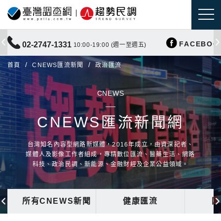
FACEBOO
02-2747-1331
10:00-19:00 (週一至週五)
首頁
CNEWS匯流新聞
政治匯流
CNEWS
CNEWS匯流新聞網
台灣知名內容型網路新媒體，2016年成立，由資深記者、
媒體人及影像工作者組成，專精數位匯流、醫藥生活、網路
科技、政治民調、新能源、金融財經及企業公益領域。
所有CNEWS新聞
健康匯流
國