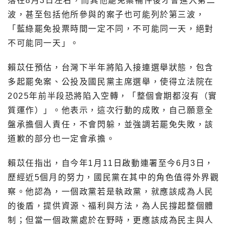
落在8月3日左右，而其他罷免案補件後才會進入第二
波，甚至包括他所參與的案子也可能列於第三波，
「藍綠罷免投票時間一定不同，不可能同一天，絕對
不可能同一天」。
賴苡任預估，台灣下半年將陷入接連選舉狀態，包含
多起罷免案、公投及國民黨主席選舉，使得立法院在
2025年前半段恐將陷入空轉，「整個會期都沒有（實
質運作）」。他表示，這次行動的成敗，自己願意全
盤承擔個人責任，不會閃躲，並強調若罷免失敗，該
道歉的部分也一定會承擔。
賴苡任指出，自今年1月11日啟動連署至今6月3日，
歷經近5個月的努力，國民黨在其中的角色值得外界觀
察。他認為，一個政黨若是執政黨，就應該成為人民
的後盾，提供資源、福利與方法，為人民撐起整個體
制；但當一個政黨處於在野時，更應該成為民主與人