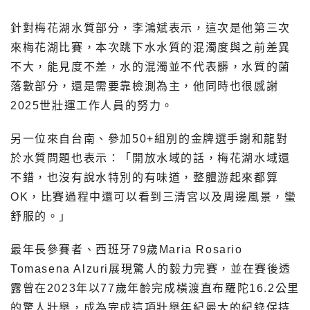
針對梅花湖水質部分，李鴻斌表示，這次是他第三次
來梅花湖比賽，本次跳下水水質的混濁度與之前差異
不大，能見度不差，水的混濁並不代表髒，水質的菌
落數部分，還是需要靠檢測為主，他同時也很感謝
2025世壯運工作人員的努力。
另一位來自台南、參加50+組別的金牌選手謝和龍對
於水質問題也表示：「開放水域的話，梅花湖水域還
不錯，也沒有說水特別的有味道，整體游起來都算
OK，比賽過程中還可以看到三清宮以及周邊風景，蠻
舒服的。」
最年長參賽者、西班牙79歲Maria Rosario
Tomasena Alzuri展現驚人的毅力完賽，並在賽後透
露曾在2023年以77歲年齡完成橫渡直布羅陀16.2公里
的驚人壯舉，成為完成這項壯舉年紀最大的紀錄保持