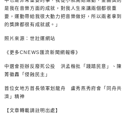
中也是非常重要的事，我從小就開始運動，金曲獎則
是我在音樂方面的成就，對我人生來講兩個都很重
要，運動帶給我很大動力把音樂做好，所以兩者拿到
的獎牌都很有成就感。」
照片來源：世壯運網站
《更多CNEWS匯流新聞網報導》
中選會拒辦反廢死公投 洪孟楷批「踐踏民意」、陳
菁徽轟「侵蝕民主」
首位女地方首長領軍划龍舟 盧秀燕秀府會「同舟共
濟」精神
【文章轉載請註明出處】