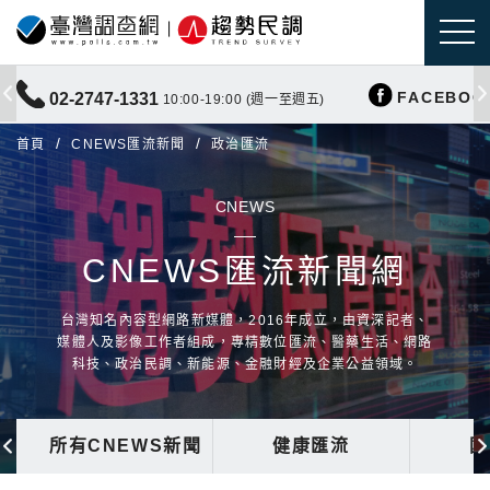
FACEBOO
02-2747-1331
10:00-19:00 (週一至週五)
首頁
CNEWS匯流新聞
政治匯流
CNEWS
CNEWS匯流新聞網
台灣知名內容型網路新媒體，2016年成立，由資深記者、
媒體人及影像工作者組成，專精數位匯流、醫藥生活、網路
科技、政治民調、新能源、金融財經及企業公益領域。
所有CNEWS新聞
健康匯流
國