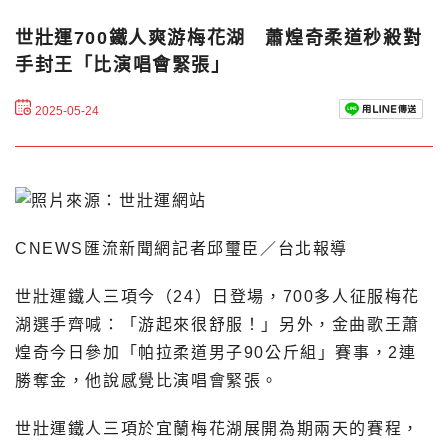
世壯運700鐵人爽游梅花湖 蕭煌奇柔道秒殺對
手封王「比演唱會緊張」
2025-05-24
CNEWS匯流新聞網記者邱璽臣／台北報導
世壯運鐵人三項今（24）日登場，700多人征服梅花
湖選手齊喊：「游起來很舒服！」另外，金曲歌王蕭
煌奇今日參加「帕拉柔道男子90公斤組」賽事，2連
勝奪金，他說感覺比演唱會緊張。
世壯運鐵人三項於宜蘭梅花湖展開為期兩天的賽程，