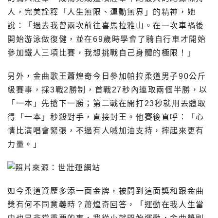
人，完美詮釋「人生無限、運動無界」的精神，她
說：「過去我曾兩次前往喜馬拉雅山。在一次車禍後
開始游泳做復健，並在69歲時學會了騎自行車才開始
參加鐵人三項比賽，我想挑戰自己身體的極限！」
另外，金曲歌王蕭煌奇今日參加帕拉柔道男子90公斤
級賽事，採3戰2勝制，首戰27秒內連取兩個半勝，以
「一本」先搶下一勝；第二戰在開打23秒就用丟體取
得「一本」秒殺對手，直接封王。他賽後直呼：「心
情比演唱會緊張，不過有人喊加油支持，摔起來更有
力量。」
如今柔道資歷多添一面金牌，被問到這面獎和跟金曲
獎有何不同意義時？蕭煌奇回答，「運動在我人生當