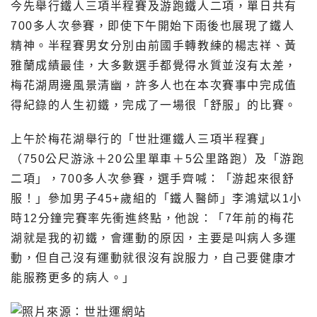
今先舉行鐵人三項半程賽及游跑鐵人二項，單日共有
700多人次參賽，即使下午開始下雨後也展現了鐵人
精神。半程賽男女分別由前國手轉教練的楊志祥、黃
雅蘭成績最佳，大多數選手都覺得水質並沒有太差，
梅花湖周邊風景清幽，許多人也在本次賽事中完成值
得紀錄的人生初鐵，完成了一場很「舒服」的比賽。
上午於梅花湖舉行的「世壯運鐵人三項半程賽」
（750公尺游泳＋20公里單車＋5公里路跑）及「游跑
二項」，700多人次參賽，選手齊喊：「游起來很舒
服！」參加男子45+歲組的「鐵人醫師」李鴻斌以1小
時12分鐘完賽率先衝進終點，他說：「7年前的梅花
湖就是我的初鐵，會運動的原因，主要是叫病人多運
動，但自己沒有運動就很沒有說服力，自己要健康才
能服務更多的病人。」