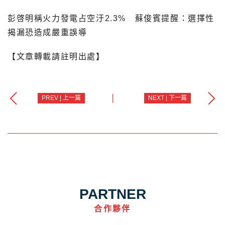
彭啓明稱火力發電占空汙2.3% 蘇俊賓提醒：選擇性
揭漏恐造成嚴重誤導
【文章轉載請註明出處】
PREV | 上一篇
NEXT | 下一篇
PARTNER
合作夥伴