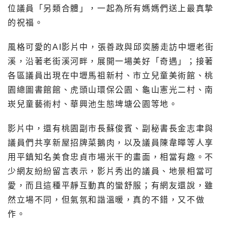
位議員「另類合體」，一起為所有媽媽們送上最真摯
的祝福。
風格可愛的AI影片中，張善政與邱奕勝走訪中壢老街
溪，沿著老街溪河畔，展開一場美好「奇遇」；接著
各區議員出現在中壢馬祖新村、市立兒童美術館、桃
園總圖書館館、虎頭山環保公園、龜山憲光二村、南
崁兒童藝術村、華興池生態埤塘公園等地。
影片中，還有桃園副市長蘇俊賓、副秘書長金志聿與
議員們共享新屋招牌菜鵝肉，以及議員陳韋曄等人享
用平鎮知名美食忠貞市場米干的畫面，相當有趣。不
少網友紛紛留言表示，影片秀出的議員、地景相當可
愛，而且這種平靜互動真的蠻舒服；有網友還說，雖
然立場不同，但氣氛和諧溫暖，真的不錯，又不做
作。