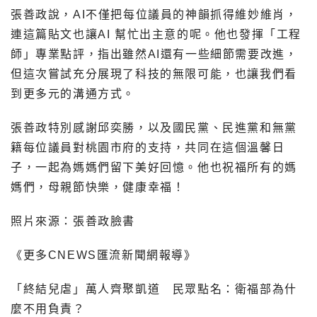
張善政說，AI不僅把每位議員的神韻抓得維妙維肖，
連這篇貼文也讓AI 幫忙出主意的呢。他也發揮「工程
師」專業點評，指出雖然AI還有一些細節需要改進，
但這次嘗試充分展現了科技的無限可能，也讓我們看
到更多元的溝通方式。
張善政特別感謝邱奕勝，以及國民黨、民進黨和無黨
籍每位議員對桃園市府的支持，共同在這個溫馨日
子，一起為媽媽們留下美好回憶。他也祝福所有的媽
媽們，母親節快樂，健康幸福！
照片來源：張善政臉書
《更多CNEWS匯流新聞網報導》
「終結兒虐」萬人齊聚凱道 民眾點名：衛福部為什
麼不用負責？