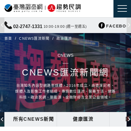
FACEBOO
02-2747-1331
10:00-19:00 (週一至週五)
首頁
CNEWS匯流新聞
政治匯流
CNEWS
CNEWS匯流新聞網
台灣知名內容型網路新媒體，2016年成立，由資深記者、
媒體人及影像工作者組成，專精數位匯流、醫藥生活、網路
科技、政治民調、新能源、金融財經及企業公益領域。
所有CNEWS新聞
健康匯流
國