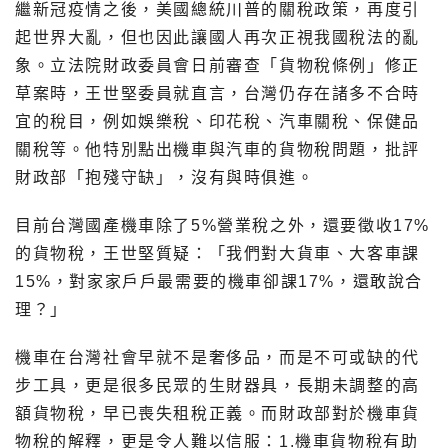
繼新冠疫情之後，美國總統川普的關稅政策，再度引
起世界大亂，但也因此讓國人再次正視我國稅法的亂
象。立法院財政委員會日前審查「貨物稅條例」修正
草案時，王世堅委員就直言，台灣仍存在諸多不合時
宜的稅目，例如娛樂稅、印花稅、汽車關稅、保健品
關稅等。他特別點出機車與汽車的貨物稅問題，批評
財政部「抱殘守缺」，沒有與時俱進。
目前台灣國產機車除了5%營業稅之外，還要徵收17%
的貨物稅，王世堅質疑：「我們對大貨車、大客車課
15%，對家家戶戶最需要的機車卻課17%，還敢說合
理？」
機車在台灣社會早就不是奢侈品，而是不可或缺的代
步工具，更是很多民眾的生財器具，長期未調整的高
額貨物稅，早已喪失租稅正義。而財政部對於機車貨
物稅的解釋，更是令人難以信服：1.機車貨物稅有助