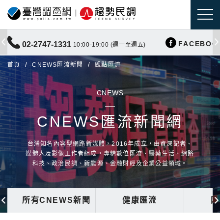
FACEBOO
02-2747-1331
10:00-19:00 (週一至週五)
首頁
CNEWS匯流新聞
觀點匯流
CNEWS
CNEWS匯流新聞網
台灣知名內容型網路新媒體，2016年成立，由資深記者、
媒體人及影像工作者組成，專精數位匯流、醫藥生活、網路
科技、政治民調、新能源、金融財經及企業公益領域。
所有CNEWS新聞
健康匯流
國