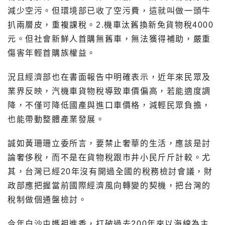
減少空污。但環境部已收了空污費，這就叫做一頭牛
扒兩層皮，重複課稅。2.機車汰舊換新免貨物稅4000
元。但社會新鮮人首購無舊車，無法獲得補助，嚴重
傷害年輕首購族權益。
況且經濟部也在書面報告中明確表示，近年來民眾及
業界反映，汽機車貨物稅導致車價偏高，若能適度調
降，不僅可降低國產與進口車價格，減輕民眾負擔，
也能帶動整體產業發展。
誠如黃珊珊立委所言，要禁止奢華的生活，應該是討
論奢侈稅，而不是在貨物稅跟市井小民斤斤計較。尤
其，台灣已經20年沒有開過全國的稅務檢討會議，財
政部應把握當前國際經濟風向轉變的契機，把台灣的
稅制做個通盤檢討。
今年白沙屯媽祖進香，打破過去200年來以海線為主