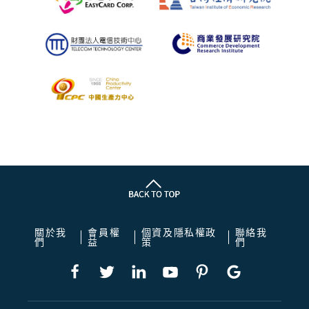
關於我
會員權
個資及隱私權政
聯絡我
們
益
策
們