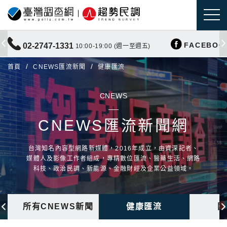
FACEBOO
02-2747-1331
10:00-19:00 (週一至週五)
首頁
CNEWS匯流新聞
健康匯流
CNEWS
CNEWS匯流新聞網
台灣知名內容型網路新媒體，2016年成立，由資深記者、
媒體人及影像工作者組成，專精數位匯流、醫藥生活、網路
科技、政治民調、新能源、金融財經及企業公益領域。
所有CNEWS新聞
健康匯流
國