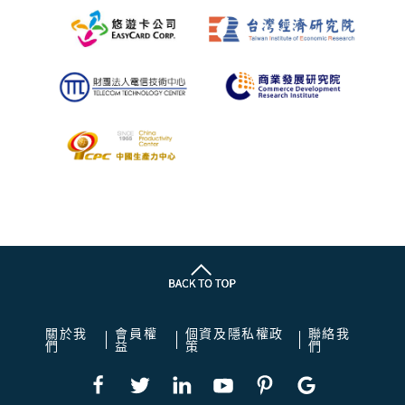
關於我
會員權
個資及隱私權政
聯絡我
們
益
策
們