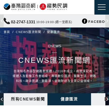
FACEBOO
02-2747-1331
10:00-19:00 (週一至週五)
首頁
CNEWS匯流新聞
健康匯流
CNEWS
CNEWS匯流新聞網
台灣知名內容型網路新媒體，2016年成立，由資深記者、
媒體人及影像工作者組成，專精數位匯流、醫藥生活、網路
科技、政治民調、新能源、金融財經及企業公益領域。
所有CNEWS新聞
健康匯流
國