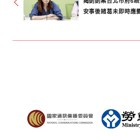
揭剴剴案台北市府6
安事後諸葛未即時應