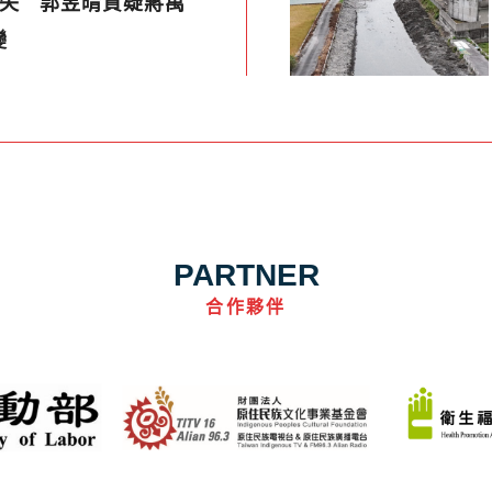
疏失 郭昱晴質疑蔣萬
變
PARTNER
合作夥伴