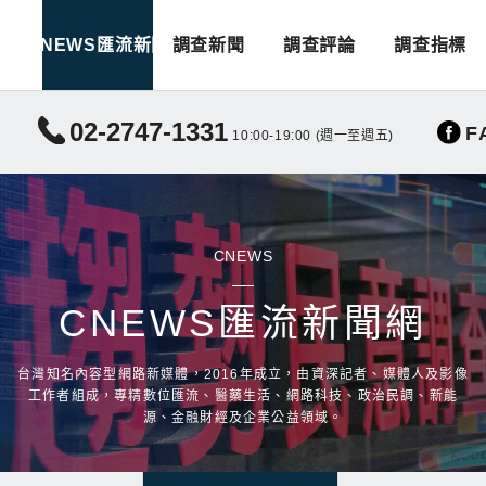
CNEWS匯流新聞
調查新聞
調查評論
調查指標
02-2747-1331
F
10:00-19:00 (週一至週五)
CNEWS
CNEWS匯流新聞網
台灣知名內容型網路新媒體，2016年成立，由資深記者、媒體人及影像
工作者組成，專精數位匯流、醫藥生活、網路科技、政治民調、新能
源、金融財經及企業公益領域。