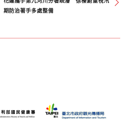
花蓮攜手第九河川分署疏濬 徐榛蔚重視汛
期防治著手多處整備