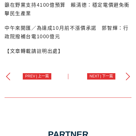
籲在野黨支持4100億預算 賴清德：穩定電價避免衝
擊民生產業
中午來開匯／為達成10月前不漲價承諾 郭智輝：行
政院撥補台電1000億元
【文章轉載請註明出處】
PREV | 上一篇
NEXT | 下一篇
PARTNER