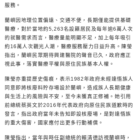
服務。
蘭嶼因地理位置偏遠、交通不便，長期僅能提供基礎
醫療，對於當地約5,263名設籍居民及每年逾6萬人次
的就醫需求而言，醫療量能明顯不足，加上每年吸引
約16萬人次觀光人潮，醫療服務壓力日益升高。陳瑩
指出，蘭嶼民眾期待興建醫院的聲音已久，政府應正
視此事，落實醫療平權與原住民族基本人權。
陳瑩亦重提歷史傷痕，表示1982年政府未經達悟族人
同意即將核廢料貯存場設於蘭嶼，造成族人長期健康
與生活上的風險與不安，至今未獲真正修補。她引用
前總統蔡英文於2016年代表政府向原住民族道歉時的
發言，指出政府當年未告知即設核廢場，是對達悟族
的重大傷害，國家應付出更多行動補償。
陳瑩指出，當年與時任副總統的賴清德訪視蘭嶼時，