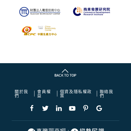
關於我
會員權
個資及隱私權政
聯絡我
們
益
策
們