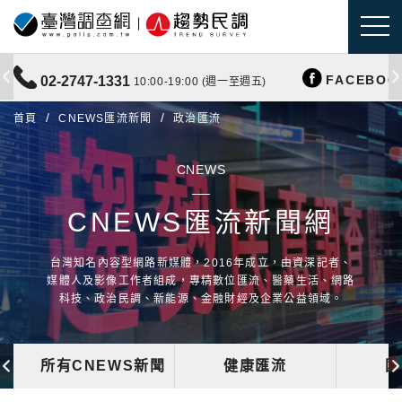
FACEBOO
02-2747-1331
10:00-19:00 (週一至週五)
首頁
CNEWS匯流新聞
政治匯流
CNEWS
CNEWS匯流新聞網
台灣知名內容型網路新媒體，2016年成立，由資深記者、
媒體人及影像工作者組成，專精數位匯流、醫藥生活、網路
科技、政治民調、新能源、金融財經及企業公益領域。
所有CNEWS新聞
健康匯流
國