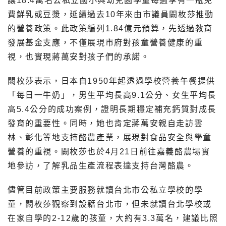
讓18.4萬名公私立國小與幼兒園學童每週享有一瓶免
費鮮乳或豆漿，延續過去10年來由市議員闕枚莎推動
的營養政策。此政策編列1.84億元預算，先透過教育
發展基金支應，不僅展現市府對孩童營養健康的重
視，也實現蔣萬安對孩子們的承諾。
闕枚莎表示，日本自1950年起透過學校營養午餐提供
「每日一牛奶」，男生平均長高9.1公分、女生平均長
高5.4公分的成功案例，證明長期穩定補充鈣質對成長
發育的重要性。同時，她也肯定蔣萬安親自走訪雲
林、彰化等地支持酪農產業，展現對食品安全與學童
營養的重視。闕枚莎也於4月21日前往嘉義酪農場實
地參訪，了解乳品生產流程表達支持台灣酪農。
儘管目前政策主要服務就讀台北市公私立學校的學
童，闕枚莎觀察到設籍台北市，但未就讀台北學校或
在家自學的2-12歲的孩童，大約有3.3萬名，建議比照