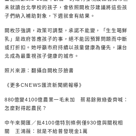
未就讀台北學校的孩子，會依照闕枚莎建議將這些孩
子們納入補助對象，下週就會有結果。
闕枚莎強調，政策可調整，承諾不能變，「生生喝鮮
乳」是政府答應孩子的事，絕不能因預算問題而中斷
或打折扣。她呼籲市府持續以孩童健康為優先，讓台
北成為最重視孩子健康的城市。
照片來源：翻攝自闕枚莎臉書
《更多CNEWS匯流新聞網報導》
880億變4100億農業一毛未加 蔡易餘揪綠委齊喊：
怎麼對得起農民？
中午來開匯／批4100億特別條例僅930億與關稅相
關 王鴻薇：就是不給普發現金1萬