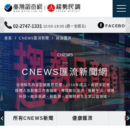
FACEBOO
02-2747-1331
10:00-19:00 (週一至週五)
首頁
CNEWS匯流新聞
政治匯流
CNEWS
CNEWS匯流新聞網
台灣知名內容型網路新媒體，2016年成立，由資深記者、
媒體人及影像工作者組成，專精數位匯流、醫藥生活、網路
科技、政治民調、新能源、金融財經及企業公益領域。
所有CNEWS新聞
健康匯流
國