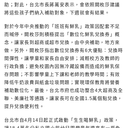
助；對此，台北市長蔣萬安表示，會依照闕枚莎建議
將這些孩子們納入補助對象，下週就會有結果。
對於今年中央推動的「班班有鮮乳」政策因配套不足
而喊停，闕枚莎則積極提出「數位化鮮乳兌換券」概
念，讓家長到超商或超市兌換，由中央補助，地方來
做。另外，闕枚莎指出數位兌換券有6大優點：兌換時
間彈性，讓學童和家長自由安排；減輕校方及教師的
行政負擔；避免校園內因無冷藏設備而造成的鮮乳保
存問題；不影響學童上下課和老師的教學時間；有效
降低牛奶浪費與紙盒垃圾問題；實現環保教育將營養
補助數位化。最後，台北市府也成功整合4大超商及全
聯、美廉社等通路，讓家長可在全國1.5萬個點兌換，
提升兌換便利性。
台北市自4月14日起正式啟動「生生喝鮮乳」政策，