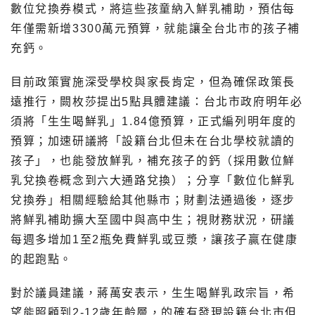
數位兌換券模式，將這些孩童納入鮮乳補助，預估每
年僅需新增3300萬元預算，就能讓全台北市的孩子補
充鈣。
目前政策實施深受學校與家長肯定，但為確保政策長
遠推行，闕枚莎提出5點具體建議：台北市政府明年必
須將「生生喝鮮乳」1.84億預算，正式編列明年度的
預算；加速研議將「設籍台北但未在台北學校就讀的
孩子」，也能發放鮮乳，補充孩子的鈣（採用數位鮮
乳兌換卷概念到六大通路兌換）；分享「數位化鮮乳
兌換券」相關經驗給其他縣市；財劃法通過後，逐步
將鮮乳補助擴大至國中與高中生；視財務狀況，研議
每週多增加1至2瓶免費鮮乳或豆漿，讓孩子贏在健康
的起跑點。
對於議員建議，蔣萬安表示，生生喝鮮乳政宗旨，希
望能照顧到2-12歲年齡層，的確有發現設籍台北市但