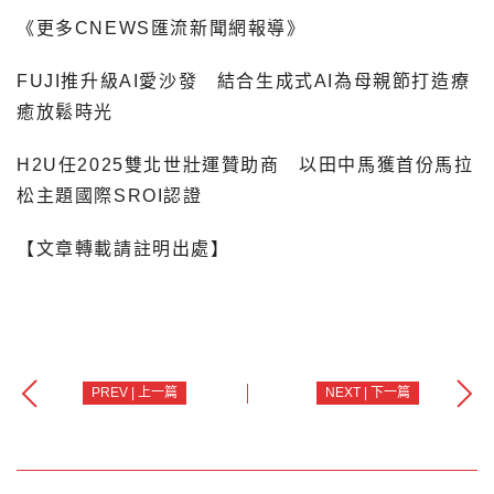
《更多CNEWS匯流新聞網報導》
FUJI推升級AI愛沙發 結合生成式AI為母親節打造療
癒放鬆時光
H2U任2025雙北世壯運贊助商 以田中馬獲首份馬拉
松主題國際SROI認證
【文章轉載請註明出處】
PREV | 上一篇
NEXT | 下一篇