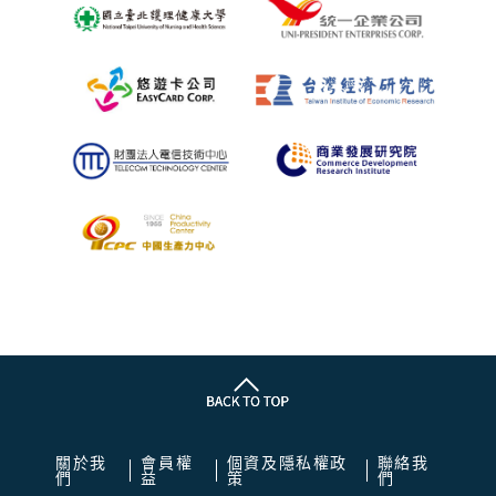
關於我
會員權
個資及隱私權政
聯絡我
們
益
策
們