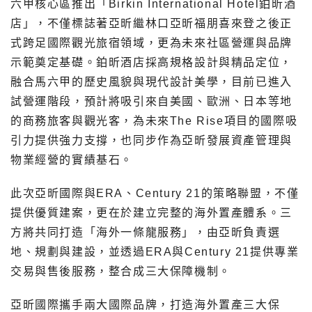
六甲核心區推出「Birkin International Hotel鉑昕酒
店」，不僅標誌著亞昕繼林口亞昕福朋喜來登之後正
式跨足國際觀光旅宿領域，更為未來社區營運與品牌
示範奠定基礎。鉑昕酒店採高規格設計與精品定位，
融合馬六甲的歷史風貌與現代設計美學，目前已進入
試營運階段，預計將吸引來自美國、歐洲、日本等地
的商務旅客與觀光客，為未來The Rise項目的國際吸
引力提供強力支撐，也同步作為亞昕發展資產管理與
物業經營的實績基石。
此次亞昕國際與ERA、Century 21的策略聯盟，不僅
提供優質建案，更在於建立完整的海外置產體系。三
方將共同打造「海外一條龍服務」，由亞昕負責選
地、規劃與建設，並透過ERA與Century 21提供專業
交易與售後服務，整合成三大保障機制。
亞昕國際攜手兩大國際品牌，打造海外置產三大保