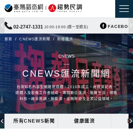
FACEBOO
02-2747-1331
10:00-19:00 (週一至週五)
首頁
CNEWS匯流新聞
財經匯流
CNEWS
CNEWS匯流新聞網
台灣知名內容型網路新媒體，2016年成立，由資深記者、
媒體人及影像工作者組成，專精數位匯流、醫藥生活、網路
科技、政治民調、新能源、金融財經及企業公益領域。
所有CNEWS新聞
健康匯流
國