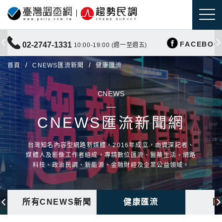
FACEBOO
02-2747-1331
10:00-19:00 (週一至週五)
首頁
CNEWS匯流新聞
健康匯流
CNEWS
CNEWS匯流新聞網
台灣知名內容型網路新媒體，2016年成立，由資深記者、
媒體人及影像工作者組成，專精數位匯流、醫藥生活、網路
科技、政治民調、新能源、金融財經及企業公益領域。
所有CNEWS新聞
健康匯流
國