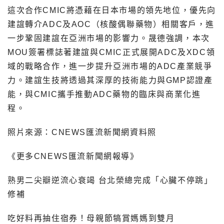
這
次合作CMIC將憑藉在日本市場的領先地位，優先向
建誼轉介ADC及AOC（核酸偶聯藥物）相關客戶，進
一步鞏固建誼在亞洲市場的影響力。晟德強調，本次
MOU簽署標誌著建誼與CMIC正式展開ADC及XDC領
域的戰略合作，進一步提升亞洲市場的ADC產業競爭
力。建誼生技將透過其深厚的技術能力與GMP認證產
能，與CMIC攜手推動ADC藥物的臨床與商業化進
程。
照片來源：CNEWS匯流新聞網資料照
《更多CNEWS匯流新聞網報導》
熟男二尖瓣逆流心衰竭 台北榮總完成「心臟不停跳」
修補
吃好料再抽住宿券！母親節犒賞媽媽到雙月