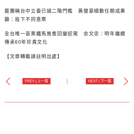
罷團稱台中立委已過二階門檻 黃健豪細數任期成果
籲：投下不同意票
全台唯一苗栗鐵馬進香回鑾迎駕 余文忠：明年繼續
傳承60年珍貴文化
【文章轉載請註明出處】
PREV | 上一篇
NEXT | 下一篇