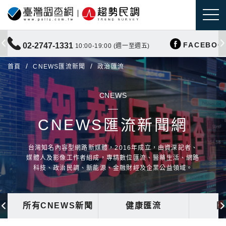
FACEBOO
02-2747-1331
10:00-19:00 (週一至週五)
首頁
CNEWS匯流新聞
政治匯流
CNEWS
CNEWS匯流新聞網
台灣知名內容型網路新媒體，2016年成立，由資深記者、
媒體人及影像工作者組成，專精數位匯流、醫藥生活、網路
科技、政治民調、新能源、金融財經及企業公益領域。
所有CNEWS新聞
健康匯流
國