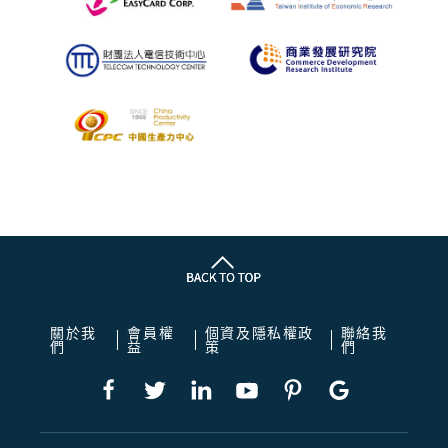
關於我
會員權
個資及隱私權政
聯絡我
們
益
策
們