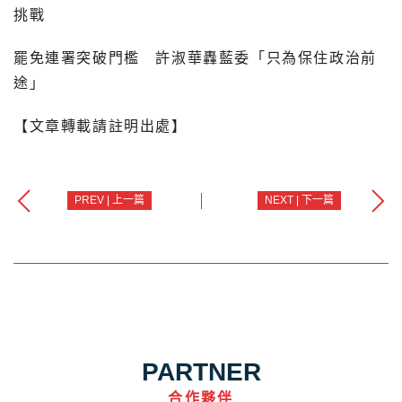
挑戰
罷免連署突破門檻 許淑華轟藍委「只為保住政治前
途」
【文章轉載請註明出處】
PREV | 上一篇
NEXT | 下一篇
PARTNER
合作夥伴