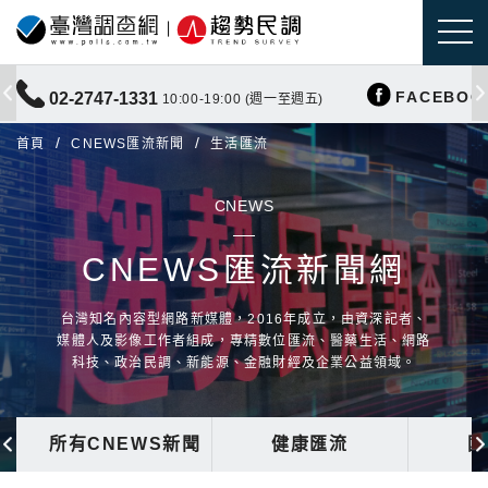
FACEBOO
02-2747-1331
10:00-19:00 (週一至週五)
首頁
CNEWS匯流新聞
生活匯流
CNEWS
CNEWS匯流新聞網
台灣知名內容型網路新媒體，2016年成立，由資深記者、
媒體人及影像工作者組成，專精數位匯流、醫藥生活、網路
科技、政治民調、新能源、金融財經及企業公益領域。
所有CNEWS新聞
健康匯流
國