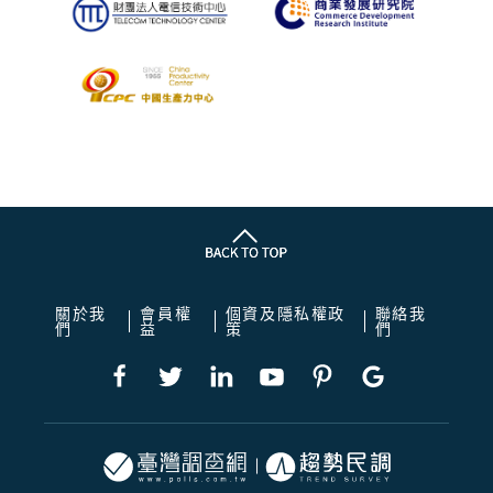
關於我
會員權
個資及隱私權政
聯絡我
們
益
策
們