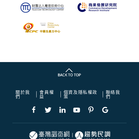
關於我
會員權
個資及隱私權政
聯絡我
們
益
策
們