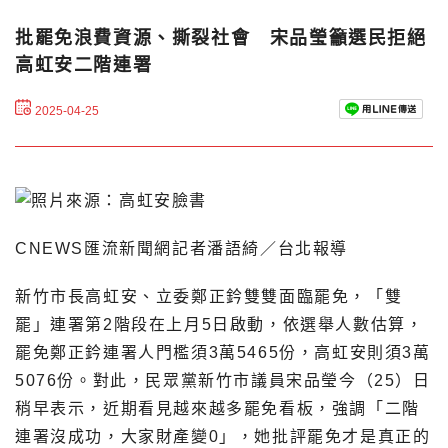
批罷免浪費資源、撕裂社會 宋品瑩籲選民拒絕
高虹安二階連署
2025-04-25
CNEWS匯流新聞網記者潘語綺／台北報導
新竹市長高虹安、立委鄭正鈐雙雙面臨罷免，「雙
罷」連署第2階段在上月5日啟動，依選舉人數估算，
罷免鄭正鈐連署人門檻須3萬5465份，高虹安則須3萬
5076份。對此，民眾黨新竹市議員宋品瑩今（25）日
稍早表示，近期看見越來越多罷免看板，強調「二階
連署沒成功，大家財產變0」，她批評罷免才是真正的