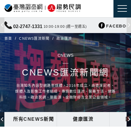
FACEBOO
02-2747-1331
10:00-19:00 (週一至週五)
首頁
CNEWS匯流新聞
政治匯流
CNEWS
CNEWS匯流新聞網
台灣知名內容型網路新媒體，2016年成立，由資深記者、
媒體人及影像工作者組成，專精數位匯流、醫藥生活、網路
科技、政治民調、新能源、金融財經及企業公益領域。
所有CNEWS新聞
健康匯流
國