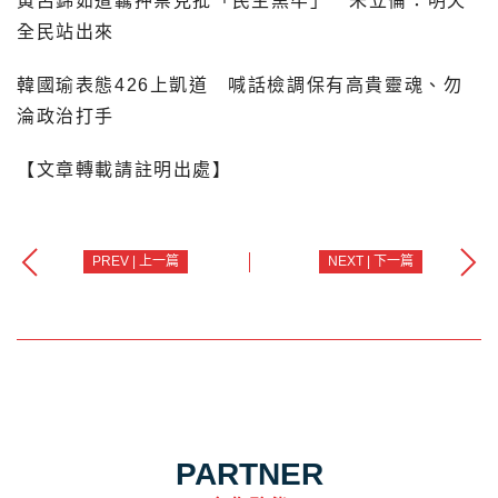
黃呂錦茹遭羈押禁見批「民主黑牢」 朱立倫：明天
全民站出來
韓國瑜表態426上凱道 喊話檢調保有高貴靈魂、勿
淪政治打手
【文章轉載請註明出處】
PREV | 上一篇
NEXT | 下一篇
PARTNER