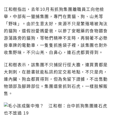
江和樹指出，去年10月有抓狗集團離職員工向他檢
舉，中部有一獵捕集團，專門在賣貓、狗、山羌等
「野味」。由於生意太好，來源不只是繁殖場被淘汰
的貓狗，還假扮愛媽愛爸，以摻了安眠藥的食物餵食
游蕩路旁的貓狗，等牠們精神不支時，再騎著不必懸
掛車牌的電動車，一隻隻抓進袋子裡，該集團也對外
收集野味，不只山羌、白鼻心，連石虎都買得到。
江和樹表示，該集團不只捕捉行徑大膽，連買賣都是
大刺刺，在臉書就能私訊約定交易地點，不只是肉，
連內臟、狗血都買得到，但為免留下證據，不出售動
物頭部及腳蹄部位。集團還曾抓到石虎，一樣肢解販
售。