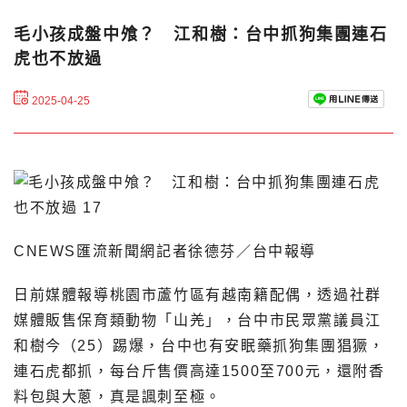
毛小孩成盤中飧？ 江和樹：台中抓狗集團連石
虎也不放過
2025-04-25
CNEWS匯流新聞網記者徐德芬／台中報導
日前媒體報導桃園市蘆竹區有越南籍配偶，透過社群
媒體販售保育類動物「山羌」，台中市民眾黨議員江
和樹今（25）踢爆，台中也有安眠藥抓狗集團猖獗，
連石虎都抓，每台斤售價高達1500至700元，還附香
料包與大蔥，真是諷刺至極。