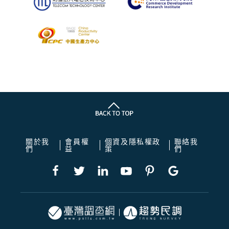
關於我
會員權
個資及隱私權政
聯絡我
們
益
策
們