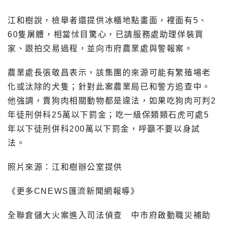
江和樹說，檢舉者還提供冰櫃地點畫面，裡面有5、
60隻屠體，相當怵目驚心，已請服務處助理佯裝買
家、跟拍交易過程，並向市府農業處與警報案。
農業處長張敬昌表示，該集團的來源可能有繁殖場老
化或汰除的犬隻；針對此案農業局已和警方追查中。
他強調，賣狗肉相關動物都是違法，如果吃狗肉可判2
年徒刑併科25萬以下罰金；吃一級保類類石虎可處5
年以下徒刑併科200萬以下罰金，呼籲不要以身試
法。
照片來源：江和樹辦公室提供
《更多CNEWS匯流新聞網報導》
全聯倉儲大火案進入司法偵查 中市府啟動職災補助