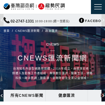
FACEBOO
02-2747-1331
10:00-19:00 (週一至週五)
首頁
CNEWS匯流新聞
政治匯流
CNEWS
CNEWS匯流新聞網
台灣知名內容型網路新媒體，2016年成立，由資深記者、
媒體人及影像工作者組成，專精數位匯流、醫藥生活、網路
科技、政治民調、新能源、金融財經及企業公益領域。
所有CNEWS新聞
健康匯流
國