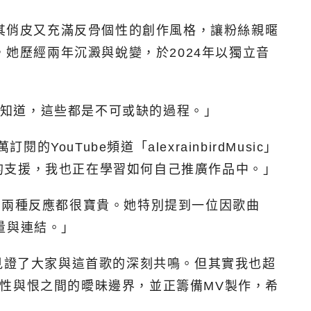
。其俏皮又充滿反骨個性的創作風格，讓粉絲親暱
，她歷經兩年沉澱與蛻變，於2024年以獨立音
我也知道，這些都是不可或缺的過程。」
的YouTube頻道「alexrainbirdMusic」
的支援，我也正在學習如何自己推廣作品中。」
這兩種反應都很寶貴。她特別提到一位因歌曲
量與連結。」
見證了大家與這首歌的深刻共鳴。但其實我也超
索愛、性與恨之間的曖昧邊界，並正籌備MV製作，希