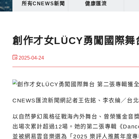
所有CNEWS新聞
健康匯流
創作才女LÜCY勇闖國際
2025-04-24
CNEWS匯流新聞網記者王佐銘、李衣綸／台
以自然夢幻風格征戰海內外舞台、曾榮獲金音獎
出場次累計超過12場。她的第二張專輯《Dance o
並被網易雲音樂選為「2025 樂評人推薦年