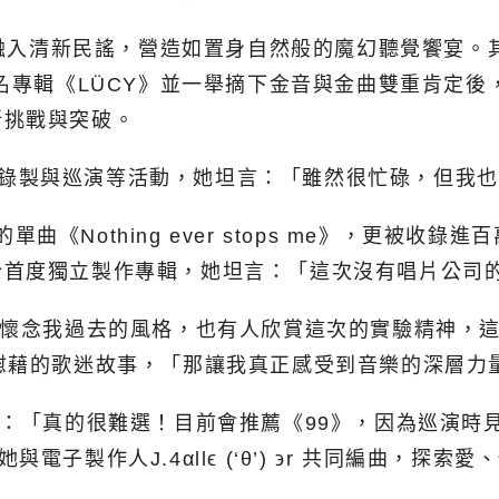
元素融入清新民謠，營造如置身自然般的魔幻聽覺饗宴
名專輯《LÜCY》並一舉摘下金音與金曲雙重肯定後
新挑戰與突破。
ast錄製與巡演等活動，她坦言：「雖然很忙碌，但
Nothing ever stops me》，更被收錄進百萬訂閱
於首度獨立製作專輯，她坦言：「這次沒有唱片公司
人懷念我過去的風格，也有人欣賞這次的實驗精神，
慰藉的歌迷故事，「那讓我真正感受到音樂的深層力
示：「真的很難選！目前會推薦《99》，因為巡演時
子製作人J.4αllϵ (‘θ’) ϶r 共同編曲，探