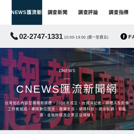
CNEWS匯流新聞
調查新聞
調查評論
調查指標
02-2747-1331
F
10:00-19:00 (週一至週五)
CNEWS
CNEWS匯流新聞網
台灣知名內容型網路新媒體，2016年成立，由資深記者、媒體人及影像
工作者組成，專精數位匯流、醫藥生活、網路科技、政治民調、新能
源、金融財經及企業公益領域。