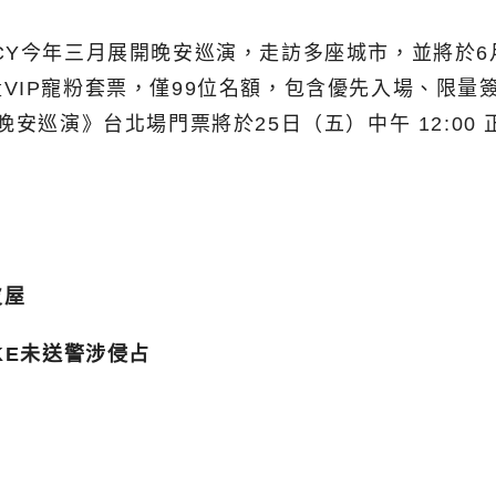
年三月展開晚安巡演，走訪多座城市，並將於6月20日登
VIP寵粉套票，僅99位名額，包含優先入場、限量
5 晚安巡演》台北場門票將於25日（五）中午 12:00
皮屋
KE未送警涉侵占