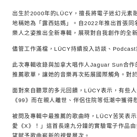
出生於2000年的LÜCY，擅長將電子迷幻
地稱她為「露西姑媽」。自2022年推出首張同
樂人之姿推出全新專輯，展現對自我創作的全
儘管工作滿檔，LÜCY持續投入訪談、Podc
此次專輯收錄與加拿大唱作人Jaguar Sun合作的單曲《
推薦歌單，讓她的音樂再次拓展國際觸角。對
面對來自聽眾的多元回饋，LÜCY表示，有些
《99》而在親人離世、伴侶住院等低潮中獲得
被問及專輯中最推薦的歌曲時，LÜCY苦笑表
愛《X》！」這首長達九分鐘的實驗電子作品由她與電
望賦予歌曲嶄新的視覺層次。