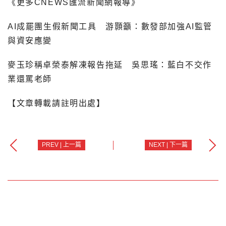
《更多CNEWS匯流新聞網報導》
AI成罷團生假新聞工具 游顥籲：數發部加強AI監管
與資安應變
麥玉珍稱卓榮泰解凍報告拖延 吳思瑤：藍白不交作
業還罵老師
【文章轉載請註明出處】
PREV | 上一篇
NEXT | 下一篇