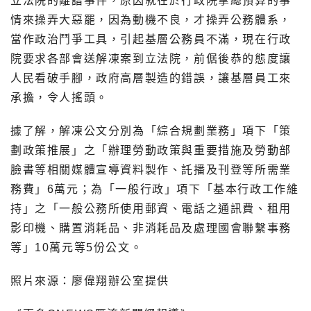
立法院的離譜事件，原因就在於行政院拿總預算的事
情來操弄大惡罷，因為動機不良，才操弄公務體系，
當作政治鬥爭工具，引起基層公務員不滿，現在行政
院要求各部會送解凍案到立法院，前倨後恭的態度讓
人民看破手腳，政府高層製造的錯誤，讓基層員工來
承擔，令人搖頭。
據了解，解凍公文分別為「綜合規劃業務」項下「策
劃政策推展」之「辦理勞動政策與重要措施及勞動部
臉書等相關媒體宣導資料製作、託播及刊登等所需業
務費」6萬元；為「一般行政」項下「基本行政工作維
持」之「一般公務所使用郵資、電話之通訊費、租用
影印機、購置消耗品、非消耗品及處理國會聯繫事務
等」10萬元等5份公文。
照片來源：廖偉翔辦公室提供