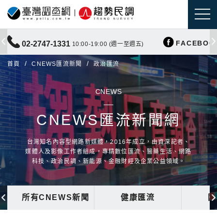
FACEBOO
02-2747-1331
10:00-19:00 (週一至週五)
首頁
CNEWS匯流新聞
政治匯流
CNEWS
CNEWS匯流新聞網
台灣知名內容型網路新媒體，2016年成立，由資深記者、
媒體人及影像工作者組成，專精數位匯流、醫藥生活、網路
科技、政治民調、新能源、金融財經及企業公益領域。
所有CNEWS新聞
健康匯流
國