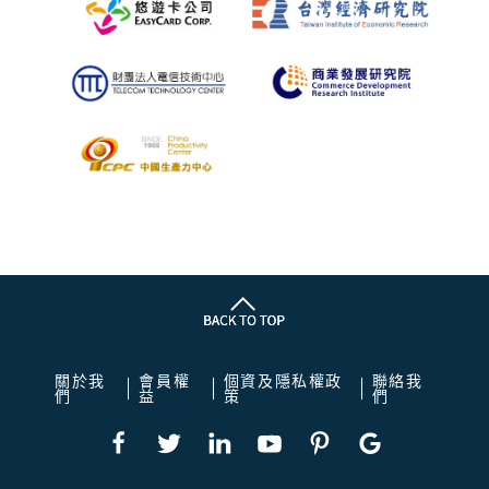
關於我
會員權
個資及隱私權政
聯絡我
們
益
策
們