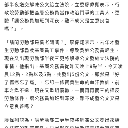
部半夜送交解凍公文給立法院，立委廖偉翔表示，行
政院勞動部把基層公務員當作政治鬥爭的工具人，更
酸「讓公務員加班到深夜，難不成又是立意良善
嗎？」。
「請問勞動部是慣老闆嗎？」廖偉翔表示，去年才發
生勞動部霸凌基層員工事件，導致吳姓公務員輕生，
現在又出現勞動部半夜三更將解凍公文發給立法院的
事情，他指出，基層公務員從昨天晚上9點半、今天凌
晨12點、2點以及5點，共發出5份公文，顯然是「好
了傷疤忘了痛」，忘記一條寶貴生命的血汗教訓，前
車之鑑不遠，現在又重蹈覆轍，一而再再而三的違反
勞動條件，讓公務員加班到深夜，難不成發公文又是
立意良善嗎？
廖偉翔認為，讓勞動部三更半夜將解凍公文發出來給