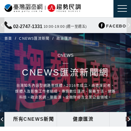
FACEBOO
02-2747-1331
10:00-19:00 (週一至週五)
首頁
CNEWS匯流新聞
政治匯流
CNEWS
CNEWS匯流新聞網
台灣知名內容型網路新媒體，2016年成立，由資深記者、
媒體人及影像工作者組成，專精數位匯流、醫藥生活、網路
科技、政治民調、新能源、金融財經及企業公益領域。
所有CNEWS新聞
健康匯流
國