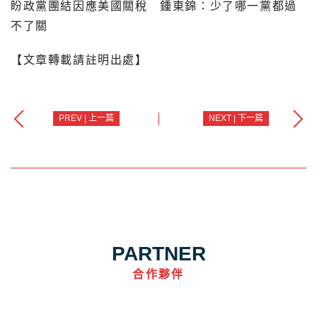
盼政黨團結因應美國關稅 鍾東錦：少了哪一黨都過
不了關
【文章轉載請註明出處】
PREV | 上一篇
NEXT | 下一篇
PARTNER
合作夥伴