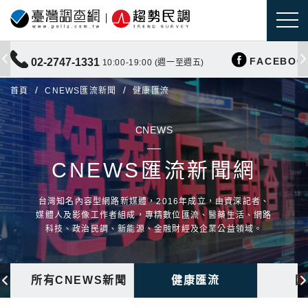
FACEBOO
02-2747-1331
10:00-19:00 (週一至週五)
首頁
CNEWS匯流新聞
健康匯流
CNEWS
CNEWS匯流新聞網
台灣知名內容型網路新媒體，2016年成立，由資深記者、
媒體人及影像工作者組成，專精數位匯流、醫藥生活、網路
科技、政治民調、新能源、金融財經及企業公益領域。
所有CNEWS新聞
健康匯流
國