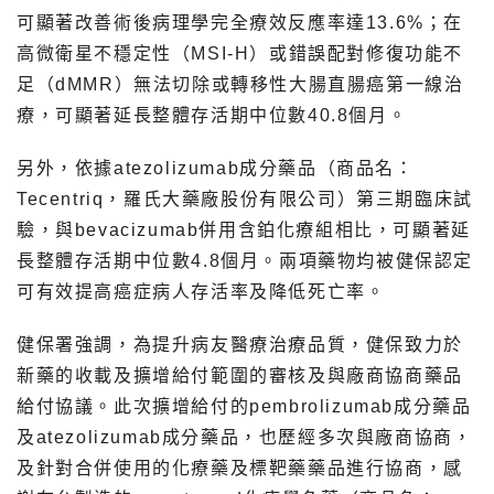
可顯著改善術後病理學完全療效反應率達13.6%；在
高微衛星不穩定性（MSI-H）或錯誤配對修復功能不
足（dMMR）無法切除或轉移性大腸直腸癌第一線治
療，可顯著延長整體存活期中位數40.8個月。
另外，依據atezolizumab成分藥品（商品名：
Tecentriq，羅氏大藥廠股份有限公司）第三期臨床試
驗，與bevacizumab併用含鉑化療組相比，可顯著延
長整體存活期中位數4.8個月。兩項藥物均被健保認定
可有效提高癌症病人存活率及降低死亡率。
健保署強調，為提升病友醫療治療品質，健保致力於
新藥的收載及擴增給付範圍的審核及與廠商協商藥品
給付協議。此次擴增給付的pembrolizumab成分藥品
及atezolizumab成分藥品，也歷經多次與廠商協商，
及針對合併使用的化療藥及標靶藥藥品進行協商，感