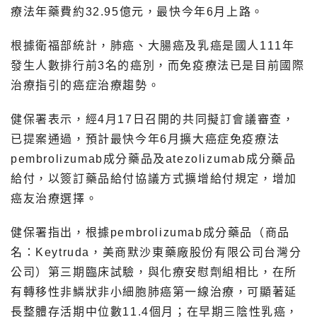
療法年藥費約32.95億元，最快今年6月上路。
根據衛福部統計，肺癌、大腸癌及乳癌是國人111年
發生人數排行前3名的癌別，而免疫療法已是目前國際
治療指引的癌症治療趨勢。
健保署表示，經4月17日召開的共同擬訂會議審查，
已提案通過，預計最快今年6月擴大癌症免疫療法
pembrolizumab成分藥品及atezolizumab成分藥品
給付，以簽訂藥品給付協議方式擴增給付規定，增加
癌友治療選擇。
健保署指出，根據pembrolizumab成分藥品（商品
名：Keytruda，美商默沙東藥廠股份有限公司台灣分
公司）第三期臨床試驗，與化療安慰劑組相比，在所
有轉移性非鱗狀非小細胞肺癌第一線治療，可顯著延
長整體存活期中位數11.4個月；在早期三陰性乳癌，