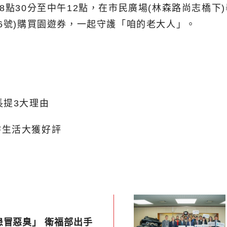
8點30分至中午12點，在市民廣場(林森路尚志橋下
6號)購買園遊券，一起守護「咱的老大人」。
長提3大理由
零生活大獲好評
患冒惡臭」 衛福部出手