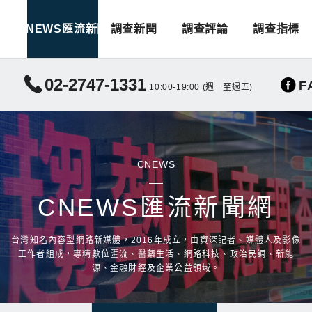
CNEWS匯流新聞
調查新聞
調查評論
調查指標
02-2747-1331
F
10:00-19:00 (週一至週五)
CNEWS
CNEWS匯流新聞網
台灣知名內容型網路新媒體，2016年成立，由資深記者、媒體人及影像
工作者組成，專精數位匯流、醫藥生活、網路科技、政治民調、新能
源、金融財經及企業公益領域。